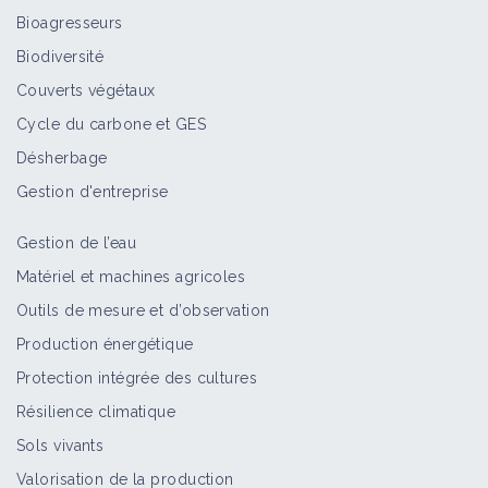
Botrytis alii
Bioagresseurs
Bioagresseur
Biodiversité
Couverts végétaux
Cycle du carbone et GES
Botrytis fabae
Désherbage
Bioagresseur
Gestion d'entreprise
Gestion de l’eau
Botrytis sur chanvre
Matériel et machines agricoles
Bioagresseur
Outils de mesure et d’observation
Production énergétique
Protection intégrée des cultures
Botrytis sur féverole d'hiver
Résilience climatique
Bioagresseur
Sols vivants
Valorisation de la production