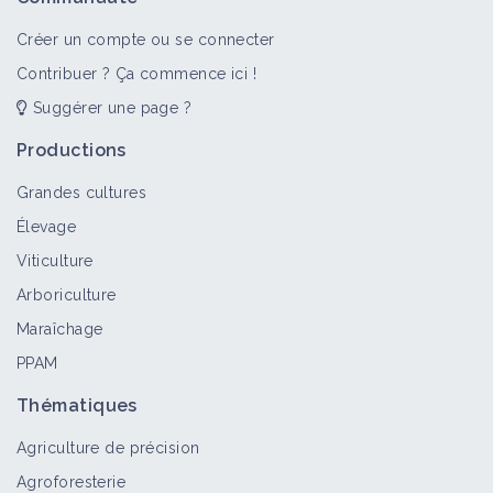
Culture et production
Créer un compte ou se connecter
Contribuer ? Ça commence ici !
Suggérer une page ?
Botrytis
Bioagresseur
Productions
Grandes cultures
Élevage
Maladie cryptogamique
Viticulture
Bioagresseur
Arboriculture
Maraîchage
PPAM
Botrytis cinerea
Bioagresseur
Thématiques
Agriculture de précision
Agroforesterie