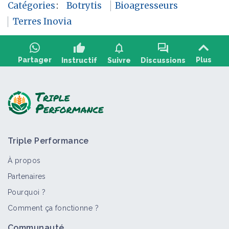
Catégories
:
Botrytis
Bioagresseurs
Terres Inovia
thumb_up
notifications
forum
Partager
Plus
Instructif
Suivre
Discussions
Poser une question, partager un retour :
Triple Performance
À propos
Partenaires
Pourquoi ?
>
Tout
Culture et production
Bioagresseur
Portail t
Comment ça fonctionne ?
Lentille
Communauté