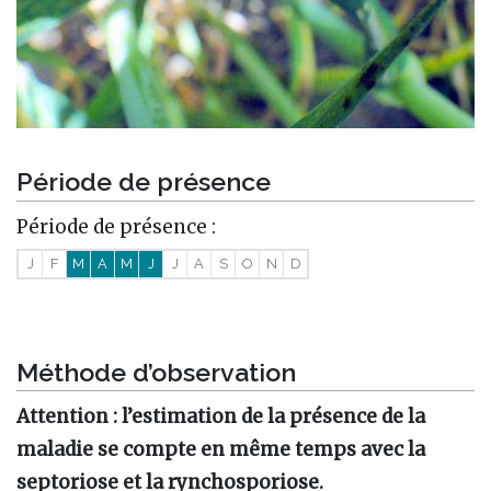
Période de présence
Période de présence :
J
F
M
A
M
J
J
A
S
O
N
D
Méthode d’observation
Attention : l’estimation de la présence de la
maladie se compte en même temps avec la
septoriose et la rynchosporiose.