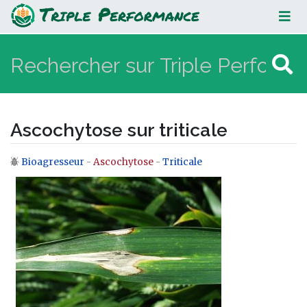
Ascochytose sur triticale
Ascochytose sur triticale
Bioagresseur
-
Ascochytose
-
Triticale
Aller à :
navigation
,
rechercher