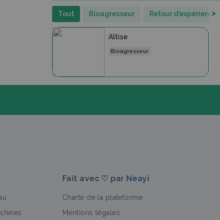
>
Tout
Bioagresseur
Retour d'expérience
Altise
Bioagresseur
Fait avec ♡ par
Neayi
au
Charte de la plateforme
achines
Mentions légales