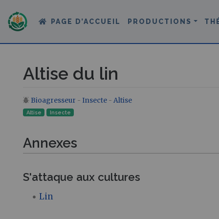
PAGE D’ACCUEIL
PRODUCTIONS
TH
Altise du lin
Bioagresseur
-
Insecte
-
Altise
Aller à :
navigation
,
rechercher
Altise
Insecte‎
Annexes
S'attaque aux cultures
Lin