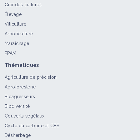
Grandes cultures
Élevage
Maïs (repousse)
Viticulture
Bioagresseur
Arboriculture
Maraîchage
PPAM
Digitaire sanguine
Bioagresseur
Thématiques
Agriculture de précision
Agroforesterie
Phalaris paradoxal
Bioagresseurs
Bioagresseur
Biodiversité
Couverts végétaux
Cycle du carbone et GES
Jonc des crapauds
Désherbage
Bioagresseur