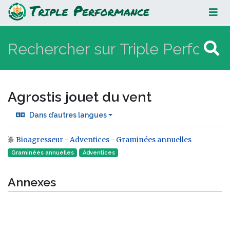
Agrostis jouet du vent
Agrostis jouet du vent
Dans d’autres langues
Bioagresseur
-
Adventices
-
Graminées annuelles
Aller à :
navigation
,
rechercher
Graminées annuelles
Adventices
Annexes