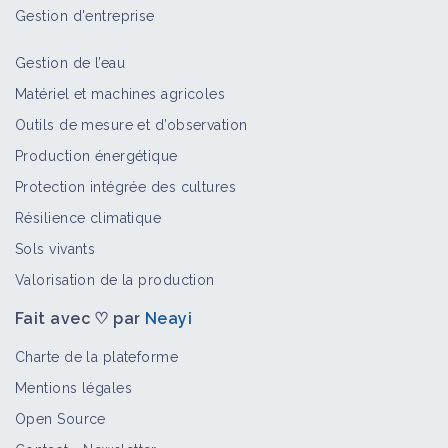
Gestion d'entreprise
Gestion de l’eau
Ivraie raide
Matériel et machines agricoles
Bioagresseur
Outils de mesure et d’observation
Production énergétique
Protection intégrée des cultures
Vulpie queue de rat
Résilience climatique
Bioagresseur
Sols vivants
Valorisation de la production
Fait avec ♡ par
Neayi
Vulpin des champs
Bioagresseur
Charte de la plateforme
Mentions légales
Open Source
Maîtriser l'enherbement en vigne