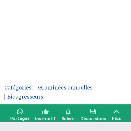
Catégories
:
Graminées annuelles
Bioagresseurs
thumb_up
notifications
forum
Partager
Plus
Instructif
Suivre
Discussions
Poser une question, partager un retour :