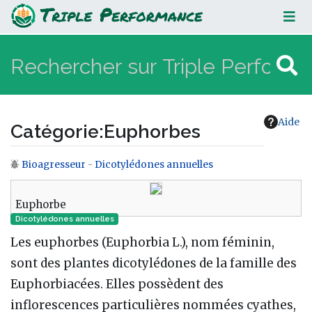
Euphorbes
Aide
Catégorie
:
Euphorbes
Bioagresseur
-
Dicotylédones annuelles
Aller à :
navigation
,
rechercher
Euphorbe
Dicotylédones annuelles
Les euphorbes (Euphorbia L.), nom féminin,
sont des plantes dicotylédones de la famille des
Euphorbiacées. Elles possèdent des
inflorescences particulières nommées cyathes,