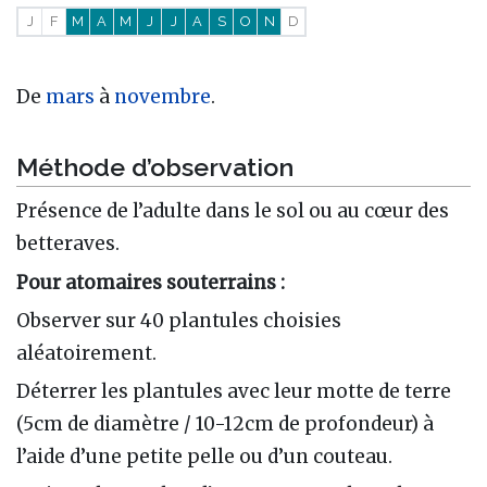
J
F
M
A
M
J
J
A
S
O
N
D
De
mars
à
novembre
.
Méthode d’observation
Présence de l’adulte dans le sol ou au cœur des
betteraves.
Pour atomaires souterrains :
Observer sur 40 plantules choisies
aléatoirement.
Déterrer les plantules avec leur motte de terre
(5cm de diamètre / 10-12cm de profondeur) à
l’aide d’une petite pelle ou d’un couteau.