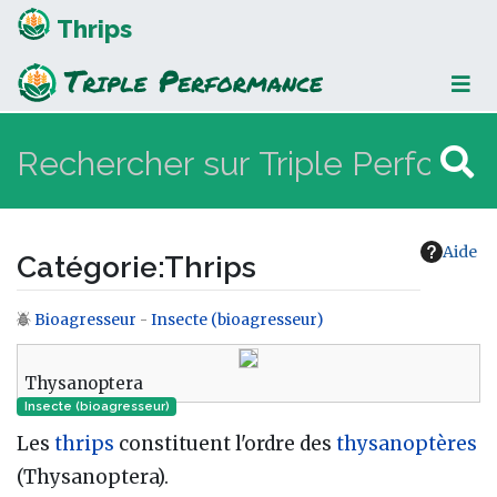
Thrips
Aide
Catégorie
:
Thrips
Bioagresseur
-
Insecte (bioagresseur)
Aller à :
navigation
,
rechercher
Thysanoptera
Insecte (bioagresseur)
Les
thrips
constituent l'ordre des
thysanoptères
(Thysanoptera).