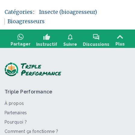
Catégories
:
Insecte (bioagresseur)
Bioagresseurs
thumb_up
notifications
forum
Partager
Plus
Instructif
Suivre
Discussions
Poser une question, partager un retour :
Triple Performance
À propos
Partenaires
Pourquoi ?
>
Tout
Bioagresseur
Retour d'expérience
Fiche techn
Comment ça fonctionne ?