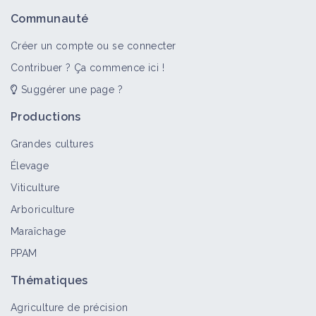
Insecte (bioagresseur)
Communauté
Bioagresseur
Créer un compte ou se connecter
Contribuer ? Ça commence ici !
Suggérer une page ?
Noctuelles
Bioagresseur
Productions
Grandes cultures
Élevage
Tordeuses
Viticulture
Bioagresseur
Arboriculture
Maraîchage
PPAM
Tenthrèdes
Bioagresseur
Thématiques
Agriculture de précision