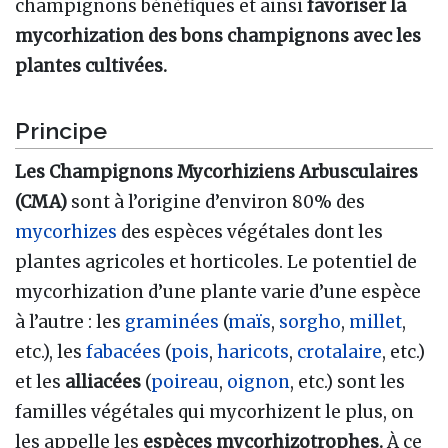
champignons bénéfiques et ainsi
favoriser la
mycorhization des bons champignons avec les
plantes cultivées.
Principe
Les Champignons Mycorhiziens Arbusculaires
(CMA)
sont à l’origine d’environ 80% des
mycorhizes
des espèces végétales dont les
plantes agricoles et horticoles. Le potentiel de
mycorhization d’une plante varie d’une espèce
à l’autre : les
graminées
(
maïs
,
sorgho
,
millet
,
etc.), les
fabacées
(
pois
,
haricots
,
crotalaire
, etc.)
et les
alliacées
(
poireau
,
oignon
, etc.) sont les
familles végétales qui mycorhizent le plus, on
les appelle les
espèces mycorhizotrophes.
À ce