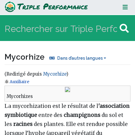
Mycorhize
Mycorhize
Dans d’autres langues
(Redirigé depuis
Mycorhize
)
Auxiliaire
Aller à :
navigation
,
rechercher
Mycorhizes
La mycorhization est le résultat de l
'association
symbiotique
entre des
champignons
du sol et
les
racines
des plantes. Elle est rendue possible
lorsque l’hyphe (appareil végétatif du