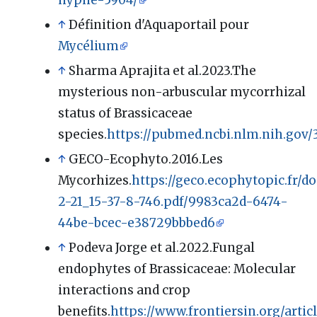
↑
Définition d'Aquaportail pour
Mycélium
↑
Sharma Aprajita et al.2023.The
mysterious non-arbuscular mycorrhizal
status of Brassicaceae
species.
https://pubmed.ncbi.nlm.nih.gov/
↑
GECO-Ecophyto.2016.Les
Mycorhizes.
https://geco.ecophytopic.fr/
2-21_15-37-8-746.pdf/9983ca2d-6474-
44be-bcec-e38729bbbed6
↑
Podeva Jorge et al.2022.Fungal
endophytes of Brassicaceae: Molecular
interactions and crop
benefits.
https://www.frontiersin.org/articl