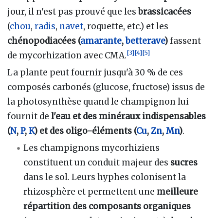
jour, il n'est pas prouvé que les
brassicacées
(
chou
,
radis
,
navet
, roquette, etc.) et les
chénopodiacées (
amarante
,
betterave
)
fassent
[
3
]
[
4
]
[
5
]
de mycorhization avec CMA.
La plante peut fournir jusqu'à 30 % de ces
composés carbonés (glucose, fructose) issus de
la photosynthèse quand le champignon lui
fournit de
l'eau et des minéraux indispensables
(
N
,
P
,
K
) et des oligo-éléments (
Cu
,
Zn
,
Mn
)
.
Les champignons mycorhiziens
constituent un conduit majeur des
sucres
dans le sol. Leurs hyphes colonisent la
rhizosphère et permettent une
meilleure
répartition des composants organiques