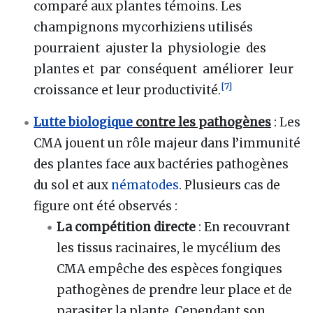
comparé aux plantes témoins. Les
champignons mycorhiziens utilisés
pourraient ajuster la physiologie des
plantes et par conséquent améliorer leur
[
7
]
croissance et leur productivité.
Lutte biologique
contre les pathogènes
: Les
CMA jouent un rôle majeur dans l’immunité
des plantes face aux bactéries pathogènes
du sol et aux
nématodes
. Plusieurs cas de
figure ont été observés
:
La compétition directe
: En recouvrant
les tissus racinaires, le mycélium des
CMA empêche des espèces fongiques
pathogènes de prendre leur place et de
parasiter la plante. Cependant son