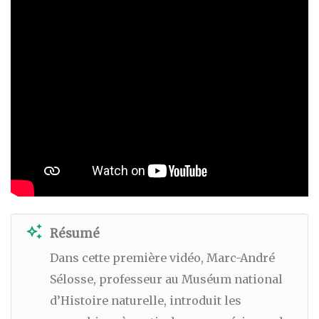
auto_awesome
Résumé
Dans cette première vidéo, Marc-André
Sélosse, professeur au Muséum national
d’Histoire naturelle, introduit les