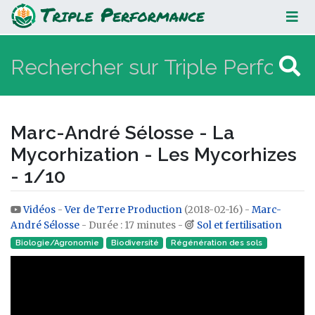
Marc-André Sélosse - La
Mycorhization - Les Mycorhizes -
1/10
Marc-André Sélosse - La
Mycorhization - Les Mycorhizes
- 1/10
Vidéos
-
Ver de Terre Production
(2018-02-16) -
Marc-
Aller à :
navigation
,
rechercher
André Sélosse
- Durée : 17 minutes -
Sol et fertilisation
Biologie/Agronomie
Biodiversité
Régénération des sols