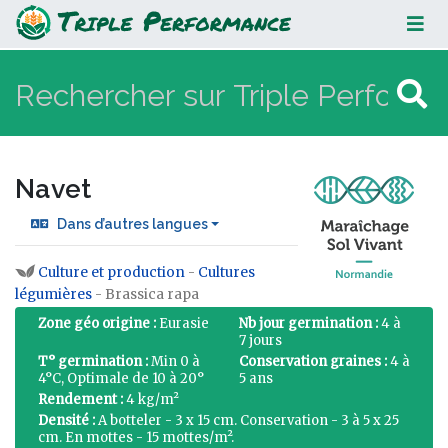
Navet
Navet
Dans d’autres langues
Culture et production
-
Cultures
Aller à :
navigation
,
rechercher
légumières
- Brassica rapa
Zone géo origine :
Eurasie
Nb jour germination :
4 à
7 jours
T° germination :
Min 0 à
Conservation graines :
4 à
4°C, Optimale de 10 à 20°
5 ans
Rendement :
4 kg/m²
Densité :
A botteler - 3 x 15 cm. Conservation - 3 à 5 x 25
cm. En mottes - 15 mottes/m².