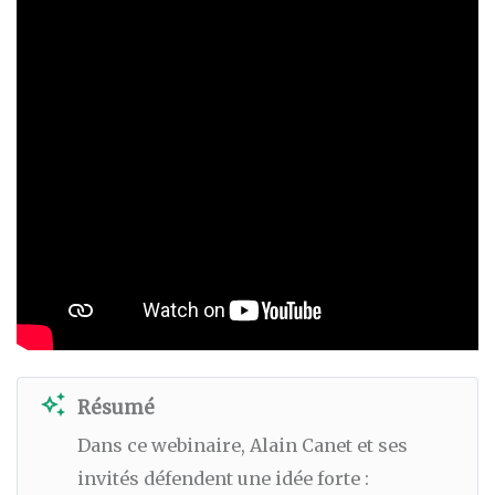
auto_awesome
Résumé
Dans ce webinaire, Alain Canet et ses
invités défendent une idée forte :