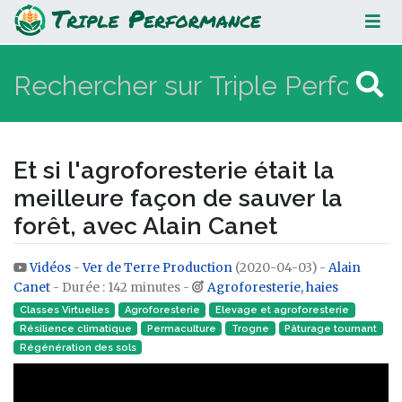
Et si l'agroforesterie était la
meilleure façon de sauver la forêt,
avec Alain Canet
Et si l'agroforesterie était la
meilleure façon de sauver la
forêt, avec Alain Canet
Vidéos
-
Ver de Terre Production
(2020-04-03) -
Alain
Aller à :
navigation
,
rechercher
Canet
- Durée : 142 minutes -
Agroforesterie, haies
Classes Virtuelles
Agroforesterie
Elevage et agroforesterie
Résilience climatique
Permaculture
Trogne
Pâturage tournant
Régénération des sols