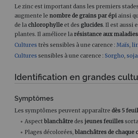
Le zinc est important dans les premiers stade
augmente le
nombre de grains par épi
ainsi q
de la
chlorophylle
et des
glucides
. Il est aussi
plantes. Il améliore la
résistance aux maladies
Cultures
très sensibles à une carence
:
Maïs
,
li
Cultures
sensibles à une carence
:
Sorgho
,
soja
Identification en grandes cult
Symptômes
Les symptômes peuvent apparaître
dès 5 feui
Aspect
blanchâtre
des
jeunes feuilles
sorta
Plages décolorées,
blanchâtres
de chaque c