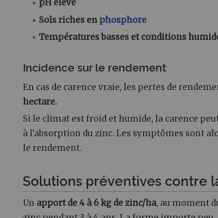
pH élevé
Sols riches en
phosphore
Températures
basses et conditions humid
Incidence sur le rendement
En cas de carence vraie, les pertes de rendeme
hectare.
Si le climat est froid et humide, la carence peu
à l'absorption du zinc. Les symptômes sont alo
le rendement.
Solutions préventives contre l
Un
apport de 4 à 6 kg de zinc/ha
, au moment 
zinc pendant 3 à 4 ans. La forme importe peu.