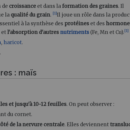
s de
croissance
et dans la
formation
des
graines
. Il
[
1
]
ue la
qualité du grain
.
Il joue un rôle dans la produ
 essentiel à la synthèse des
protéines
et des
hormone
[
1
]
et
l'absorption d'autres
nutriments
(Fe, Mn et Cu).
n
,
haricot
.
.
ures
: maïs
lles et jusqu'à 10-12 feuilles
. On peut observer
:
nt du cornet.
ôté de la nervure centrale
. Elles deviennent
translu