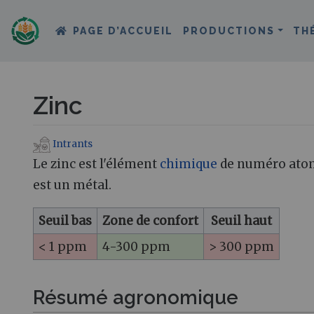
PAGE D’ACCUEIL
PRODUCTIONS
TH
Zinc
Intrants
Aller à :
navigation
,
rechercher
Le zinc est l'élément
chimique
de numéro atomi
est un métal.
Seuil bas
Zone de confort
Seuil haut
< 1 ppm
4-300 ppm
> 300 ppm
Résumé agronomique