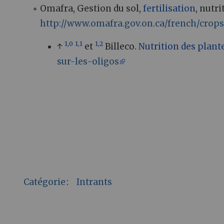
Omafra, Gestion du sol,
fertilisation
, nutr
http://www.omafra.gov.on.ca/french/crops
1,0
1,1
1,2
↑
et
Billeco.
Nutrition des plant
sur-les-oligos
Catégorie
:
Intrants