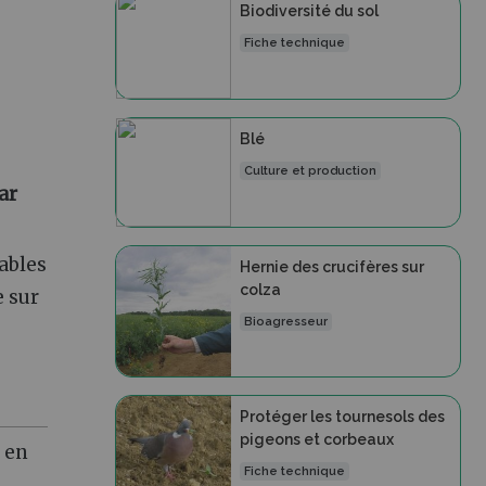
Biodiversité du sol
Fiche technique
Blé
Culture et production
ar
rables
Hernie des crucifères sur
colza
e sur
Bioagresseur
Protéger les tournesols des
pigeons et corbeaux
e en
Fiche technique