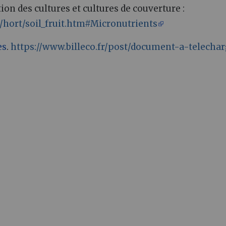
ition des cultures et cultures de couverture
:
/hort/soil_fruit.htm#Micronutrients
es
.
https://www.billeco.fr/post/document-a-telechar