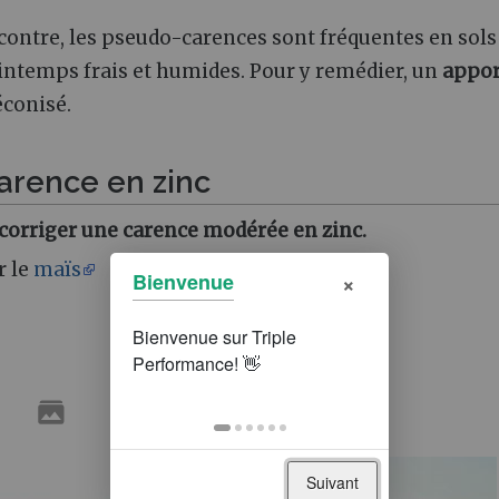
 contre, les pseudo-carences sont fréquentes en sols
rintemps frais et humides. Pour y remédier, un
appor
éconisé.
carence en zinc
 corriger une carence modérée en zinc.
r le
maïs
×
Bienvenue
Suivant