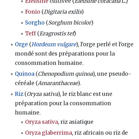
Éleusine
cultivée (
Eleusine coracana
L.)
Fonio
(
Digitaria exilis
)
Sorgho
(
Sorghum bicolor
)
Teff
(
Eragrostis tef
)
Orge
(
Hordeum vulgare
), l'orge perlé et l'orge
mondé sont des préparations pour la
consommation humaine.
Quinoa
(
Chenopodium quinoa
), une pseudo-
céréale (
Amaranthaceae
).
Riz
(
Oryza sativa
), le riz blanc est une
préparation pour la consommation
humaine.
Oryza sativa
, riz asiatique
Oryza glaberrima
, riz africain ou riz de