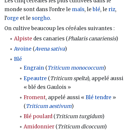
Les cinq céréales les plus cultivées dans le
monde sont dans l'ordre le
maïs
, le
blé
, le
riz
,
l’
orge
et le
sorgho
.
On cultive beaucoup les céréales suivantes :
Alpiste
des canaries (
Phalaris canariensis
)
Avoine
(
Avena sativa
)
Blé
Engrain
(
Triticum monococcum
)
Epeautre
(
Triticum spelta
), appelé aussi
« blé des Gaulois »
Froment
, appelé aussi «
Blé tendre
»
(
Triticum aestivum
)
Blé poulard
(
Triticum turgidum
)
Amidonnier
(
Triticum dicoccum
)