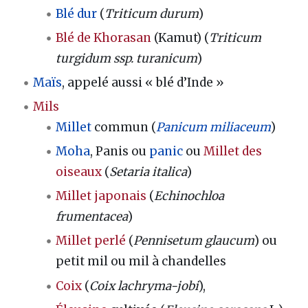
Blé dur
(
Triticum durum
)
Blé de Khorasan
(Kamut) (
Triticum
turgidum ssp. turanicum
)
Maïs
, appelé aussi « blé d’Inde »
Mils
Millet
commun (
Panicum miliaceum
)
Moha
, Panis ou
panic
ou
Millet des
oiseaux
(
Setaria italica
)
Millet japonais
(
Echinochloa
frumentacea
)
Millet perlé
(
Pennisetum glaucum
) ou
petit mil ou mil à chandelles
Coix
(
Coix lachryma-jobi
),