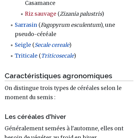
Casamance
Riz sauvage
(
Zizania palustris
)
Sarrasin
(
Fagopyrum esculentum
), une
pseudo-céréale
Seigle
(
Secale cereale
)
Triticale
(
Triticosecale
)
Caractéristiques agronomiques
On distingue trois types de céréales selon le
moment du semis :
Les céréales d'hiver
Généralement semées à l'automne, elles ont
besoin de végéter au froid en hiver