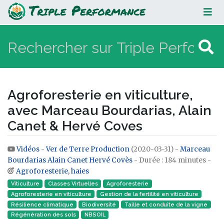
Agroforesterie en viticulture, avec
Marceau Bourdarias, Alain Canet &
Hervé Coves
Agroforesterie en viticulture,
avec Marceau Bourdarias, Alain
Canet & Hervé Coves
Vidéos
-
Ver de Terre Production
(2020-03-31) -
Marceau
Aller à :
navigation
,
rechercher
Bourdarias
Alain Canet
Hervé Covès
- Durée : 184 minutes -
Agroforesterie, haies
Viticulture
Classes Virtuelles
Agroforesterie
Agroforesterie en viticulture
Gestion de la fertilité en viticulture
Résilience climatique
Biodiversité
Taille et conduite de la vigne
Régénération des sols
NBSOIL