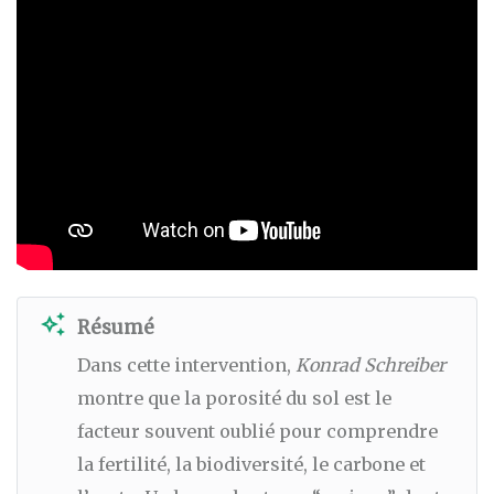
auto_awesome
Résumé
Dans cette intervention,
Konrad Schreiber
montre que la porosité du sol est le
facteur souvent oublié pour comprendre
la fertilité, la biodiversité, le carbone et