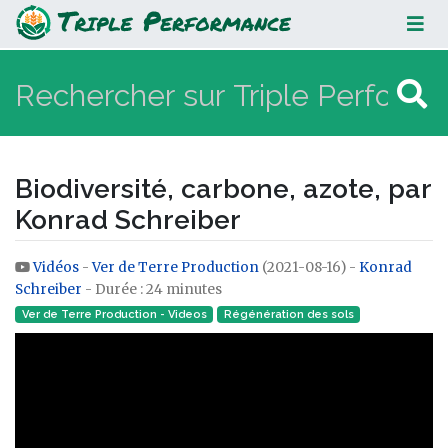
Biodiversité, carbone, azote, par
Konrad Schreiber
Biodiversité, carbone, azote, par
Konrad Schreiber
Vidéos
-
Ver de Terre Production
(2021-08-16) -
Konrad
Aller à :
navigation
,
rechercher
Schreiber
- Durée : 24 minutes
Ver de Terre Production - Videos
Régénération des sols