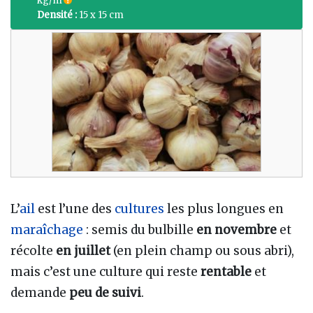
kg/m
Densité :
15 x 15 cm
L’
ail
est l’une des
cultures
les plus longues en
maraîchage
: semis du bulbille
en novembre
et
récolte
en juillet
(en plein champ ou sous abri),
mais c’est une culture qui reste
rentable
et
demande
peu de suivi
.