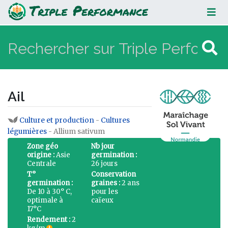
Ail
Ail
Culture et production
-
Cultures
Aller à :
navigation
,
rechercher
légumières
- Allium sativum
Zone géo
Nb jour
origine :
Asie
germination :
Centrale
26 jours
T°
Conservation
germination :
graines :
2 ans
De 10 à 30° C,
pour les
optimale à
caïeux
17°C
Rendement :
2