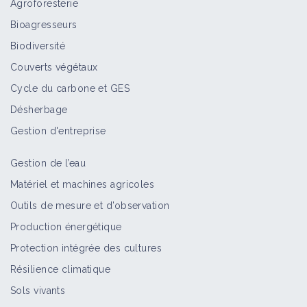
Agroforesterie
Bioagresseurs
Nématode à kystes sur betterave
Biodiversité
Bioagresseur
Couverts végétaux
Cycle du carbone et GES
Désherbage
Approche globale des sols
Gestion d'entreprise
Fiche technique
Gestion de l’eau
Matériel et machines agricoles
Chaulage
Outils de mesure et d’observation
Fiche technique
Production énergétique
Protection intégrée des cultures
Résilience climatique
Santé des troupeaux & bio-
électronique de Vincent, par Pierre-
Sols vivants
Emmanuel Radigue