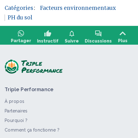
Catégories
:
Facteurs environnementaux
PH du sol
thumb_up
notifications
forum
Partager
Plus
Instructif
Suivre
Discussions
Poser une question, partager un retour :
Triple Performance
À propos
Partenaires
Pourquoi ?
>
Tout
Facteur de contexte
Fiche technique
Bioagres
Comment ça fonctionne ?
PH du sol