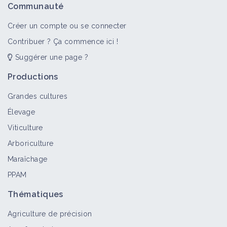
Communauté
Facteur de contexte
Créer un compte ou se connecter
Contribuer ? Ça commence ici !
Suggérer une page ?
Réaliser des apports d'amendements
Productions
minéraux basiques
Fiche technique
Grandes cultures
Élevage
Viticulture
Préférer les intrants à faible teneur en
métaux lourds
Arboriculture
Fiche technique
Maraîchage
PPAM
Taux de calcaire
Thématiques
Facteur de contexte
Agriculture de précision