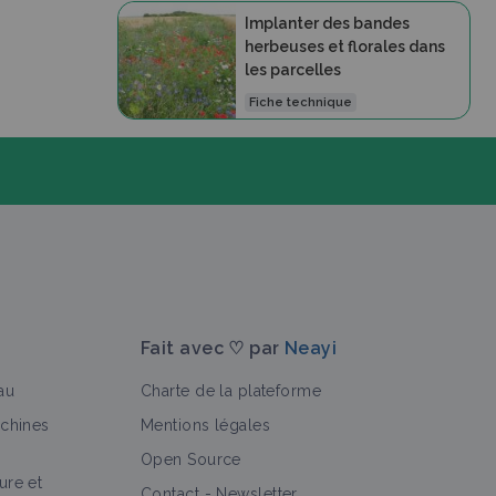
Implanter des bandes
herbeuses et florales dans
les parcelles
Fiche technique
Fait avec ♡ par
Neayi
au
Charte de la plateforme
achines
Mentions légales
Open Source
ure et
>
r
Vidéo
Auxiliaire
Portrait de ferme
Expérimentati
Contact
-
Newsletter