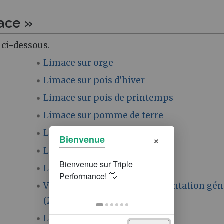
ace »
 ci-dessous.
Limace sur orge
Limace sur pois d'hiver
Limace sur pois de printemps
Limace sur pomme de terre
Limace sur soja
×
Bienvenue
Limace sur tabac
Limace sur triticale
Visite Jardin des Peltier : Présentation gé
(2/6)
Limaces sur avoine