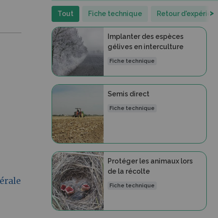
>
Tout
Fiche technique
Retour d'expérien
Implanter des espèces
gélives en interculture
Fiche technique
Semis direct
Fiche technique
Protéger les animaux lors
de la récolte
nérale
Fiche technique