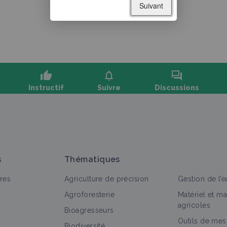
Suivant
thumb_up
notifications
forum
Instructif
Suivre
Discussions
oser une question, partager un retour :
s
Thématiques
res
Agriculture de précision
Gestion de l’e
Agroforesterie
Matériel et m
agricoles
Bioagresseurs
Outils de mes
out
Fiche technique
Retour d'expérience
Bioagresseu
Biodiversité