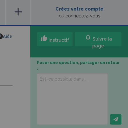
add
Créez votre compte
ou connectez-vous
Aide
notifications
thumb_up
Suivre la
Instructif
page
Poser une question, partager un retour
: