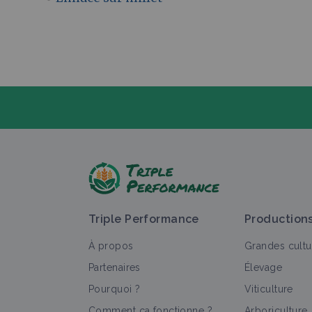
P
Triple Performance
Production
À propos
Grandes cultu
Partenaires
Élevage
Pourquoi ?
Viticulture
T
Comment ça fonctionne ?
Arboriculture