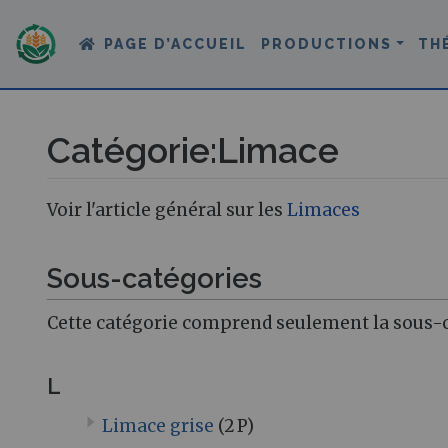
PAGE D’ACCUEIL
PRODUCTIONS
TH
Catégorie
:
Limace
Aller à :
navigation
,
rechercher
Voir l'article général sur les
Limaces
Sous-catégories
Cette catégorie comprend seulement la sous-c
L
Limace grise
(2 P)