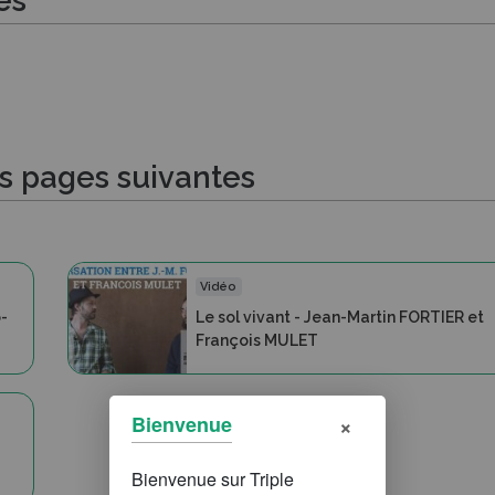
es
es pages suivantes
Vidéo
o-
Le sol vivant - Jean-Martin FORTIER et
François MULET
×
Bienvenue