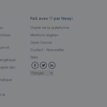
Fait avec ♡ par
Neayi
au
Charte de la plateforme
achines
Mentions légales
Open Source
ure et
Contact
-
Newsletter
Stats
ergétique
tégrée des
imatique
e la