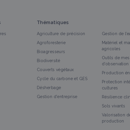
s
Thématiques
res
Agriculture de précision
Gestion de l’e
Agroforesterie
Matériel et m
agricoles
Bioagresseurs
Outils de mes
Biodiversité
d’observation
Couverts végétaux
Production én
Cycle du carbone et GES
Protection in
Désherbage
cultures
Gestion d'entreprise
Résilience cl
Sols vivants
Valorisation d
production