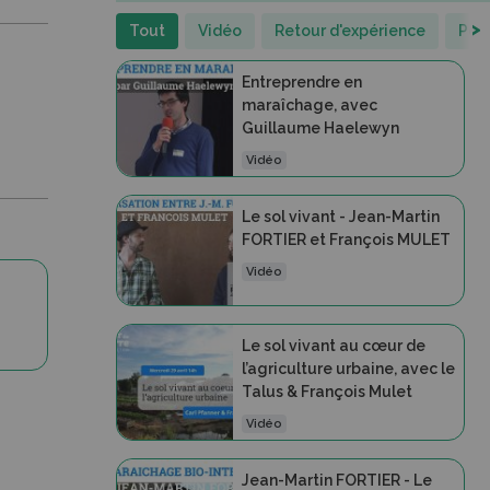
>
Tout
Vidéo
Retour d'expérience
Por
Entreprendre en
maraîchage, avec
Guillaume Haelewyn
Vidéo
Le sol vivant - Jean-Martin
FORTIER et François MULET
Vidéo
Le sol vivant au cœur de
l’agriculture urbaine, avec le
Talus & François Mulet
Vidéo
Jean-Martin FORTIER - Le