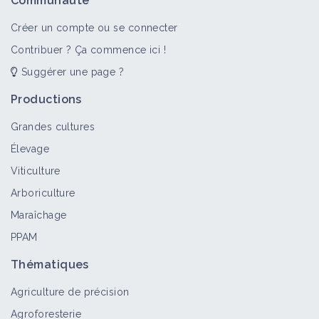
Communauté
techniques alternatives en verger de
pomme
Créer un compte ou se connecter
Retour d'expérience
Contribuer ? Ça commence ici !
Suggérer une page ?
Taux de calcaire
Facteur de contexte
Productions
Grandes cultures
Élevage
PH du sol
Viticulture
Facteur de contexte
Arboriculture
Maraîchage
PPAM
Vers de terre
Thématiques
Fiche technique
Agriculture de précision
Agroforesterie