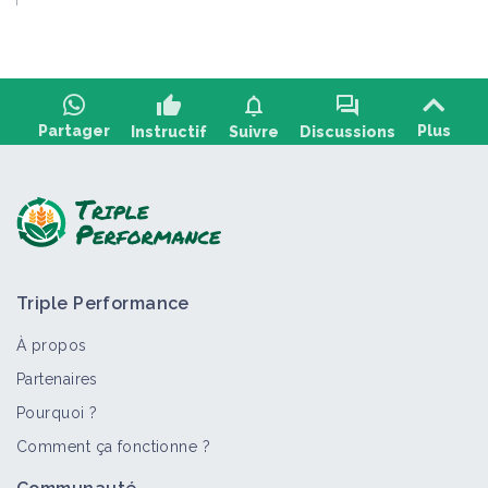
thumb_up
notifications
forum
Partager
Plus
Instructif
Suivre
Discussions
Poser une question, partager un retour :
Triple Performance
À propos
Partenaires
Pourquoi ?
>
Tout
Retour d'expérience
Facteur de contexte
Fich
Comment ça fonctionne ?
Raisonnement des fongicides et