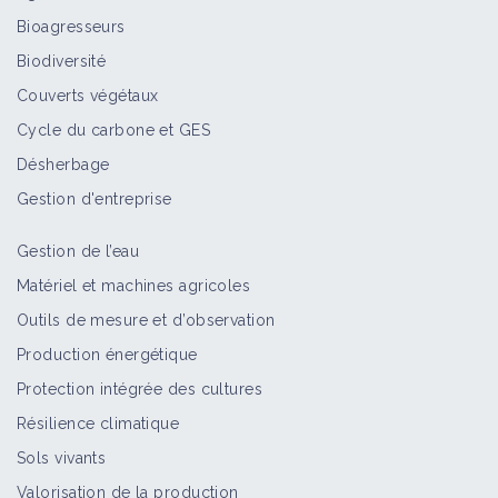
Bioagresseurs
Sol peu acide
Biodiversité
Facteur de contexte
Couverts végétaux
Cycle du carbone et GES
Désherbage
Intégration de couverts végétaux dès
Gestion d'entreprise
la première année d'installation en
maraîchage
Gestion de l’eau
Retour d'expérience
Matériel et machines agricoles
Ferme B.A-BA
Outils de mesure et d’observation
Portrait de ferme
Production énergétique
Protection intégrée des cultures
Résilience climatique
Sols vivants
Diversification de sa production en
ACS grâce au bambou
Valorisation de la production