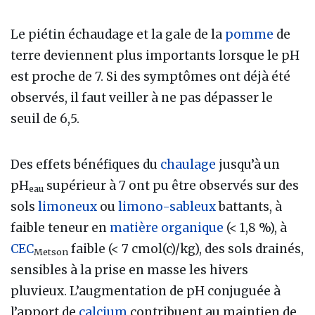
Le piétin échaudage et la gale de la
pomme
de
terre deviennent plus importants lorsque le pH
est proche de 7. Si des symptômes ont déjà été
observés, il faut veiller à ne pas dépasser le
seuil de 6,5.
Des effets bénéfiques du
chaulage
jusqu’à un
pH
supérieur à 7 ont pu être observés sur des
eau
sols
limoneux
ou
limono-sableux
battants, à
faible teneur en
matière organique
(< 1,8 %), à
CEC
faible (< 7 cmol(c)/kg), des sols drainés,
Metson
sensibles à la prise en masse les hivers
pluvieux. L’augmentation de pH conjuguée à
l’apport de
calcium
contribuent au maintien de