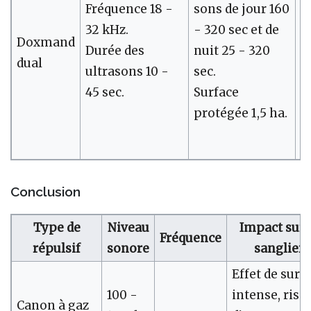
Fréquence 18 -
sons de jour 160
32 kHz.
- 320 sec et de
Doxmand
1
Durée des
nuit 25 - 320
dual
€
ultrasons 10 -
sec.
45 sec.
Surface
protégée 1,5 ha.
Conclusion
Type de
Niveau
Impact sur 
Fréquence
répulsif
sonore
sangliers
Effet de surp
100 -
intense, risq
Canon à gaz