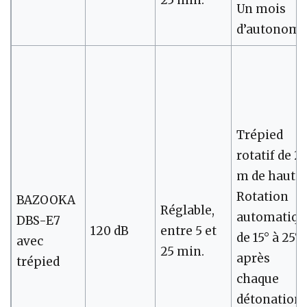
Un mois
d’autonomi
Trépied
rotatif de 2
m de haut.
Rotation
BAZOOKA
Réglable,
automatiqu
DBS-E7
120 dB
entre 5 et
de 15° à 25°
avec
25 min.
après
trépied
chaque
détonation.