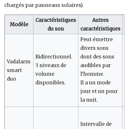
chargés par panneaux solaires).
Caractéristiques
Autres
Modèle
P
du son
caractéristiques
Peut émettre
divers sons
Bidirectionnel.
dont des sons
Vadalarm
3 niveaux de
audibles par
2
smart
volume
l’homme.
€
duo
disponibles.
Il a un mode
jour et un pour
la nuit.
Intervalle de