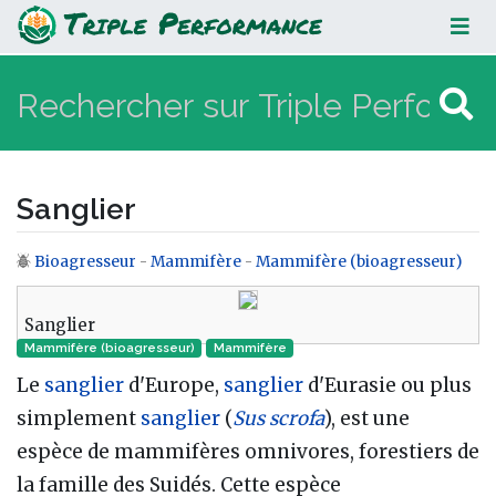
Sanglier
Sanglier
Bioagresseur
-
Mammifère
-
Mammifère (bioagresseur)
Aller à :
navigation
,
rechercher
Sanglier
Mammifère (bioagresseur)
Mammifère‎
Le
sanglier
d'Europe,
sanglier
d'Eurasie ou plus
simplement
sanglier
(
Sus scrofa
), est une
espèce de mammifères omnivores, forestiers de
la famille des Suidés. Cette espèce