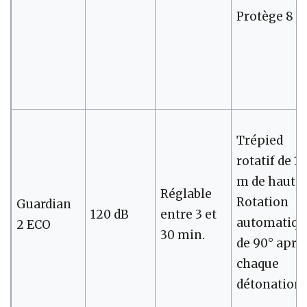
Protège 8 h
Trépied
rotatif de 1,
m de haut.
Réglable
Rotation
Guardian
120 dB
entre 3 et
automatiqu
2 ECO
30 min.
de 90° aprè
chaque
détonation.