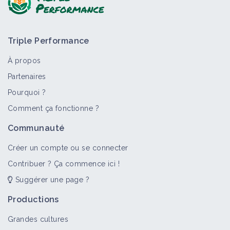
Triple Performance
À propos
Partenaires
Pourquoi ?
>
Tout
Matériel et équipement
Fiche technique
Portr
Comment ça fonctionne ?
Matériel de semis
Communauté
Matériel et équipement
Créer un compte ou se connecter
Contribuer ? Ça commence ici !
Suggérer une page ?
Semoir à céréale
Matériel et équipement
Productions
Grandes cultures