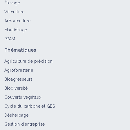
Élevage
Viticulture
Semoir monograine
Arboriculture
Matériel et équipement
Maraîchage
PPAM
Semoir maraîcher
Thématiques
Matériel et équipement
Agriculture de précision
Agroforesterie
Bioagresseurs
Semoir inter rang viticole
Biodiversité
Matériel et équipement
Couverts végétaux
Cycle du carbone et GES
Désherbage
Semoir de semis direct monograine
Matériel et équipement
Gestion d'entreprise