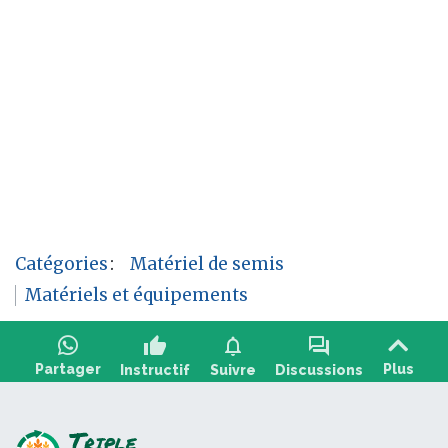
Catégories
:
Matériel de semis
Matériels et équipements
thumb_up
notifications
forum
Partager
Plus
Instructif
Suivre
Discussions
Poser une question, partager un retour :