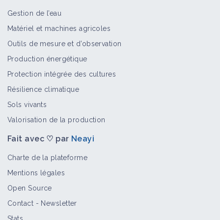
Gestion de l’eau
Matériel et machines agricoles
Semoir de semis direct
Outils de mesure et d’observation
Matériel et équipement
Production énergétique
Protection intégrée des cultures
Résilience climatique
Combiné semis
Sols vivants
Matériel et équipement
Valorisation de la production
Fait avec ♡ par
Neayi
Semoir Direct -Roll'n'Sem (semoir à
Charte de la plateforme
lames actives)
Mentions légales
Matériel et équipement
Open Source
Contact
-
Newsletter
Préférer les apports d'azote localisés
Stats