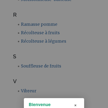
R
Ramasse pomme
Récolteuse à fruits
Récolteuse à légumes
S
Souffleuse de fruits
V
Vibreur
×
Bienvenue