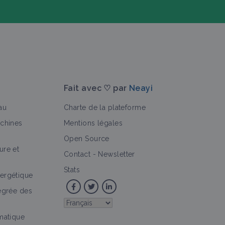
Fait avec ♡ par
Neayi
au
Charte de la plateforme
achines
Mentions légales
Open Source
ure et
>
'expérience
Bioagresseur
Vidéo
Portrait de ferme
Contact
-
Newsletter
Stats
ergétique
tégrée des
imatique