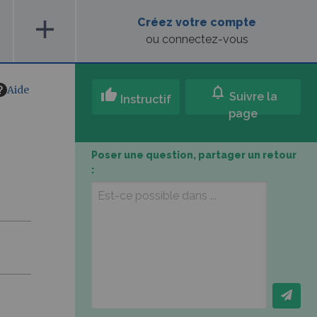
add
Créez votre compte
ou connectez-vous
Aide
notifications
thumb_up
Suivre la
Instructif
page
Poser une question, partager un retour
: