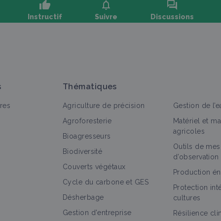
thumb_up
notifications
forum
Instructif
Suivre
Discussions
oser une question, partager un retour :
s
Thématiques
res
Agriculture de précision
Gestion de l’e
Agroforesterie
Matériel et m
agricoles
Bioagresseurs
Outils de mes
out
Matériel et équipement
Fiche technique
Retour d
Biodiversité
d’observation
Couverts végétaux
Arracheuse de betteraves
Production én
Cycle du carbone et GES
Matériel et équipement
Protection in
Désherbage
cultures
Gestion d'entreprise
Résilience cl