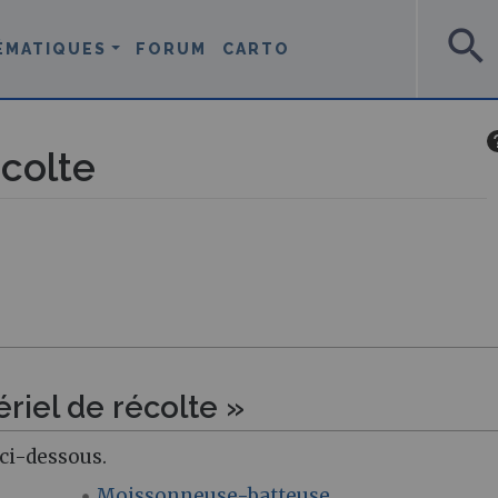
search
ÉMATIQUES
FORUM
CARTO
écolte
riel de récolte »
 ci-dessous.
Moissonneuse-batteuse