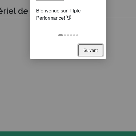
riel de récolte"
Suivant