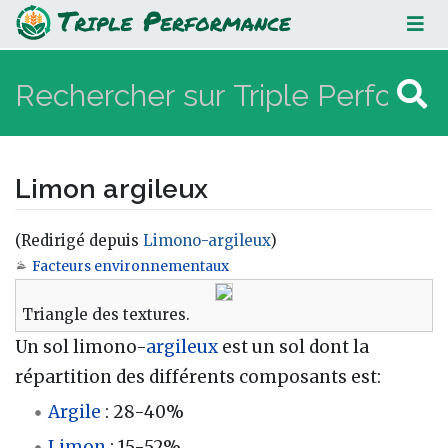
Limon argileux
Limon argileux
(Redirigé depuis
Limono-argileux
)
Facteurs environnementaux
Aller à :
navigation
,
rechercher
Triangle des textures.
Un sol limono-
argileux
est un sol dont la
répartition des différents composants est:
Argile
: 28-40%
Limon
: 15-52%