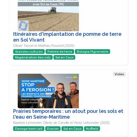
Itinéraires d'implantation de pomme de terre
en Sol Vivant
Olivier Tassel et Matthieu Roussel (2020)
Grandes cultures
Pomme de terre
Biologie/Agronomie
Régénération des sols
Sol en Caux
Vidéo
Prairies temporaires : un atout pour les sols et
l'eau en Seine-Maritime
Baptiste Lemonnier, Olivier de Carville et Victor Leforestier (2025)
Élevage bovin lait
Erosion
Sol en Caux
Nuffield