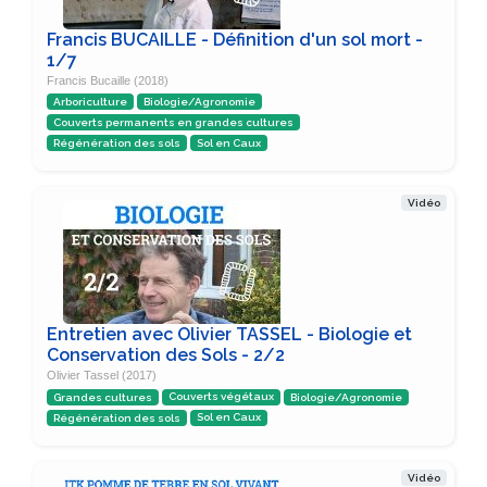
Francis BUCAILLE - Définition d'un sol mort -
1/7
Francis Bucaille (2018)
Arboriculture
Biologie/Agronomie
Couverts permanents en grandes cultures
Régénération des sols
Sol en Caux
Vidéo
Entretien avec Olivier TASSEL - Biologie et
Conservation des Sols - 2/2
Olivier Tassel (2017)
Grandes cultures
Couverts végétaux
Biologie/Agronomie
Régénération des sols
Sol en Caux
Vidéo