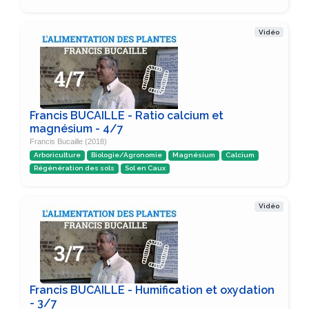
Vidéo
Francis BUCAILLE - Ratio calcium et
magnésium - 4/7
Francis Bucaille (2018)
Arboriculture
Biologie/Agronomie
Magnésium
Calcium
Régénération des sols
Sol en Caux
Vidéo
Francis BUCAILLE - Humification et oxydation
- 3/7