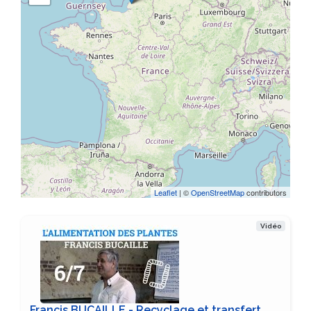
Leaflet
| ©
OpenStreetMap
contributors
Vidéo
Francis BUCAILLE - Recyclage et transfert