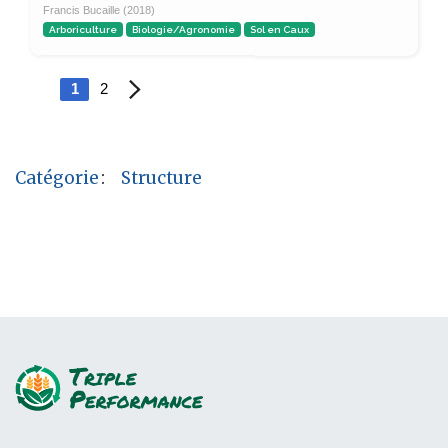
Francis Bucaille (2018)
Arboriculture
Biologie/Agronomie
Sol en Caux
1
2
Catégorie
:
Structure