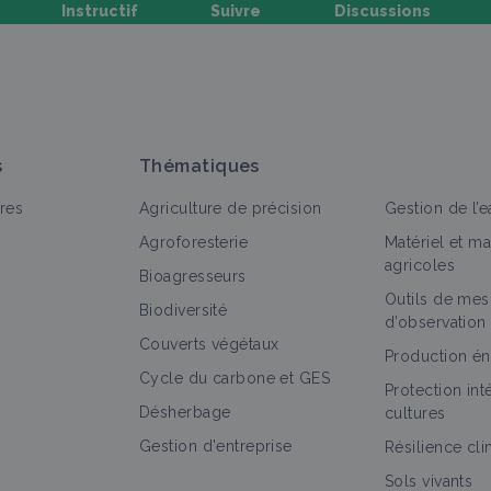
Instructif
Suivre
Discussions
oser une question, partager un retour :
s
Thématiques
res
Agriculture de précision
Gestion de l’e
Agroforesterie
Matériel et m
agricoles
Bioagresseurs
Outils de mes
out
Bioagresseur
Fiche technique
Retour d'expérienc
Biodiversité
d’observation
Couverts végétaux
Insecte (bioagresseur)
Production én
Cycle du carbone et GES
Bioagresseur
Protection in
Désherbage
cultures
Gestion d'entreprise
Résilience cl
Sols vivants
Insecte (bioagresseur)