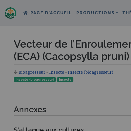
PAGE D’ACCUEIL
PRODUCTIONS
TH
Vecteur de l’Enroulement
(ECA) (Cacopsylla pruni)
Bioagresseur
-
Insecte
-
Insecte (bioagresseur)
Aller à :
navigation
,
rechercher
Insecte (bioagresseur)
Insecte‎
Annexes
S'attaque aux cultures