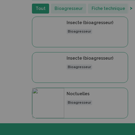
>
Tout
Bioagresseur
Fiche technique
Insecte (bioagresseur)
Bioagresseur
Insecte (bioagresseur)
Bioagresseur
Noctuelles
Bioagresseur