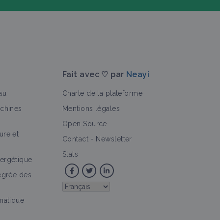
Fait avec ♡ par
Neayi
au
Charte de la plateforme
achines
Mentions légales
Open Source
ure et
>
e
Portail thématique
Culture et production
Contact
-
Newsletter
Stats
ergétique
tégrée des
imatique