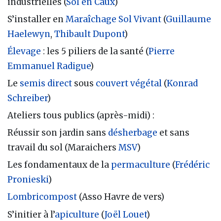
industrielles (
Sol en Caux
)
S’installer en
Maraîchage Sol Vivant
(
Guillaume
Haelewyn
,
Thibault Dupont
)
Élevage
: les 5 piliers de la santé (
Pierre
Emmanuel Radigue
)
Le
semis direct
sous
couvert végétal
(
Konrad
Schreiber
)
Ateliers tous publics (après-midi) :
Réussir son jardin sans
désherbage
et sans
travail du sol (Maraichers
MSV
)
Les fondamentaux de la
permaculture
(
Frédéric
Pronieski
)
Lombricompost
(Asso Havre de vers)
S’initier à l’
apiculture
(
Joël Louet
)