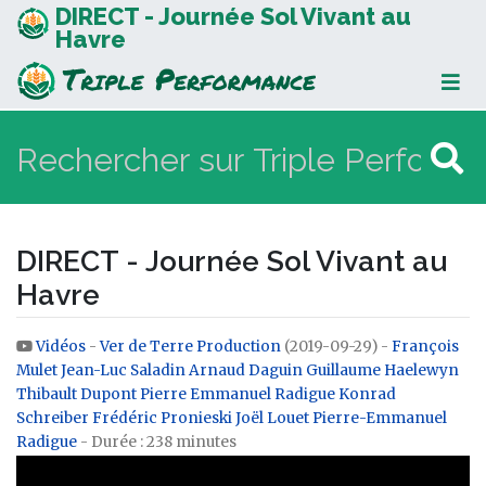
DIRECT - Journée Sol Vivant au
Havre
DIRECT - Journée Sol Vivant au
Havre
Vidéos
-
Ver de Terre Production
(2019-09-29) -
François
Aller à :
navigation
,
rechercher
Mulet
Jean-Luc Saladin
Arnaud Daguin
Guillaume Haelewyn
Thibault Dupont
Pierre Emmanuel Radigue
Konrad
Schreiber
Frédéric Pronieski
Joël Louet
Pierre-Emmanuel
Radigue
- Durée : 238 minutes