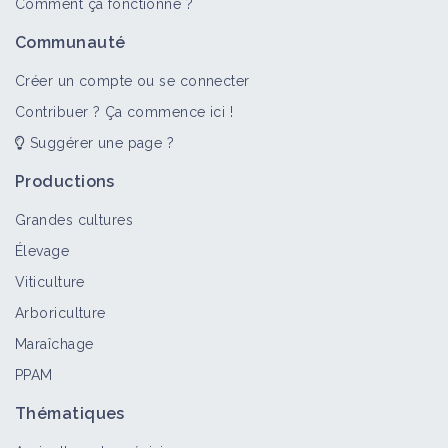
Comment ça fonctionne ?
PH du sol
Communauté
Facteur de contexte
Créer un compte ou se connecter
Contribuer ? Ça commence ici !
Suggérer une page ?
Réaliser des apports d'amendements
Productions
minéraux basiques
Fiche technique
Grandes cultures
Élevage
Viticulture
Préférer les intrants à faible teneur en
métaux lourds
Arboriculture
Fiche technique
Maraîchage
PPAM
Taux de calcaire
Thématiques
Facteur de contexte