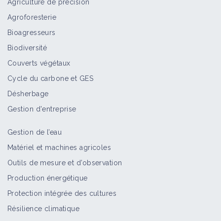
Agriculture de précision
Agroforesterie
Bioagresseurs
Nématode à kystes sur betterave
Biodiversité
Bioagresseur
Couverts végétaux
Cycle du carbone et GES
Désherbage
Approche globale des sols
Gestion d'entreprise
Fiche technique
Gestion de l’eau
Matériel et machines agricoles
Chaulage
Outils de mesure et d’observation
Fiche technique
Production énergétique
Protection intégrée des cultures
Résilience climatique
Santé des troupeaux & bio-