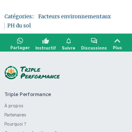
Catégories
:
Facteurs environnementaux
PH du sol
thumb_up
notifications
forum
Partager
Plus
Instructif
Suivre
Discussions
Poser une question, partager un retour :
Triple Performance
À propos
Partenaires
Pourquoi ?
>
Tout
Facteur de contexte
Fiche technique
Bioagres