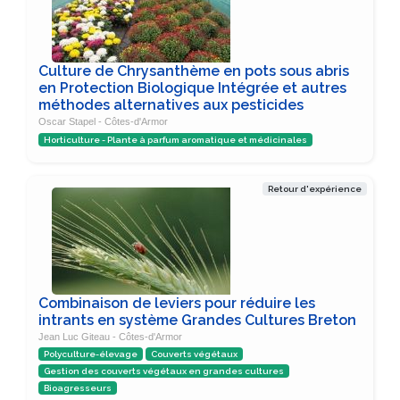
Culture de Chrysanthème en pots sous abris
en Protection Biologique Intégrée et autres
méthodes alternatives aux pesticides
Oscar Stapel - Côtes-d'Armor
Horticulture - Plante à parfum aromatique et médicinales
Retour d'expérience
Combinaison de leviers pour réduire les
intrants en système Grandes Cultures Breton
Jean Luc Giteau - Côtes-d'Armor
Polyculture-élevage
Couverts végétaux
Gestion des couverts végétaux en grandes cultures
Bioagresseurs