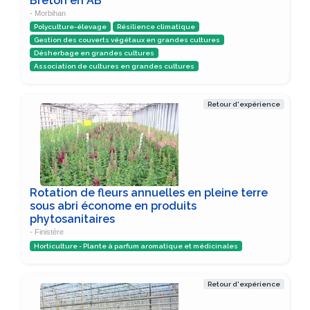
Breton en AB
- Morbihan
Polyculture-élevage
Résilience climatique
Gestion des couverts végétaux en grandes cultures
Désherbage en grandes cultures
Association de cultures en grandes cultures
Retour d'expérience
Rotation de fleurs annuelles en pleine terre
sous abri économe en produits
phytosanitaires
- Finistère
Horticulture - Plante à parfum aromatique et médicinales
Retour d'expérience