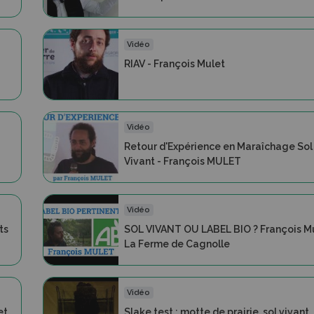
Vidéo
RIAV - François Mulet
Vidéo
Retour d'Expérience en Maraîchage Sol
Vivant - François MULET
Vidéo
ts
SOL VIVANT OU LABEL BIO ? François Mu
La Ferme de Cagnolle
Vidéo
et
Slake test : motte de prairie, sol vivant