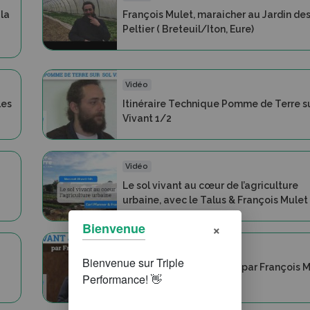
la
François Mulet, maraicher au Jardin de
Peltier ( Breteuil/Iton, Eure)
Vidéo
les
Itinéraire Technique Pomme de Terre su
Vivant 1/2
Vidéo
Le sol vivant au cœur de l’agriculture
urbaine, avec le Talus & François Mulet
×
Bienvenue
Vidéo
Le vivant et le sol vivant, par François 