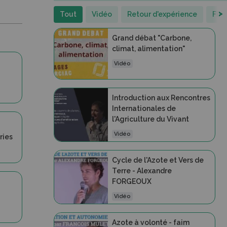
>
Tout
Vidéo
Retour d'expérience
Fic
Grand débat "Carbone,
climat, alimentation"
Vidéo
Introduction aux Rencontres
Internationales de
l'Agriculture du Vivant
Vidéo
ries
Cycle de l'Azote et Vers de
Terre - Alexandre
FORGEOUX
Vidéo
Azote à volonté - faim