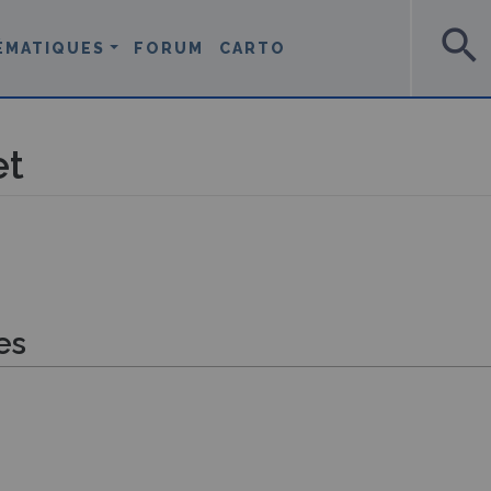
search
ÉMATIQUES
FORUM
CARTO
et
es