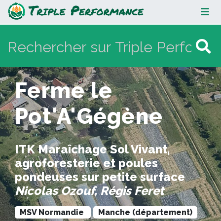
Ferme le Pot'A'Gégène
Ferme le
Pot'A'Gégène
ITK Maraîchage Sol Vivant,
agroforesterie et poules
pondeuses sur petite surface
Nicolas Ozouf, Régis Feret
MSV Normandie
Manche (département)