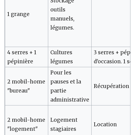
Stockage
outils
1 grange
manuels,
légumes.
4 serres + 1
Cultures
3 serres + pépi
pépinière
légumes
d'occasion. 1 se
Pour les
2 mobil-home
pauses et la
Récupération
"bureau"
partie
administrative
2 mobil-home
Logement
Location
"logement"
stagiaires