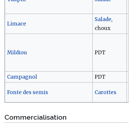
Salade
,
Limace
2
choux
Mildiou
PDT
1
Campagnol
PDT
2
N
Fonte des semis
Carottes
e
Commercialisation