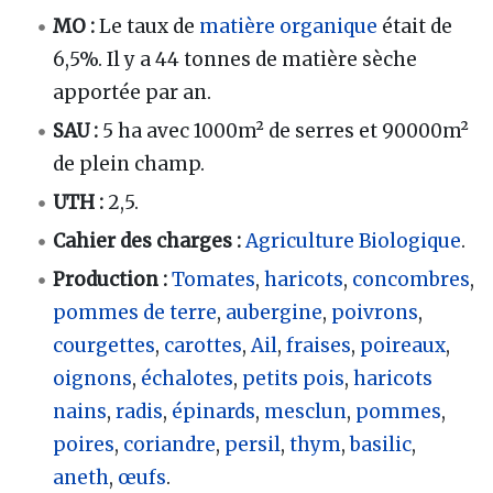
MO
:
Le taux de
matière organique
était de
6,5%. Il y a 44 tonnes de matière sèche
apportée par an.
SAU
:
5 ha avec 1000m² de serres et 90000m²
de plein champ.
UTH
:
2,5.
Cahier des charges
:
Agriculture Biologique
.
Production
:
Tomates
,
haricots
,
concombres
,
pommes de terre
,
aubergine
,
poivrons
,
courgettes
,
carottes
,
Ail
,
fraises
,
poireaux
,
oignons
,
échalotes
,
petits pois
,
haricots
nains
,
radis
,
épinards
,
mesclun
,
pommes
,
poires
,
coriandre
,
persil
,
thym
,
basilic
,
aneth
,
œufs
.