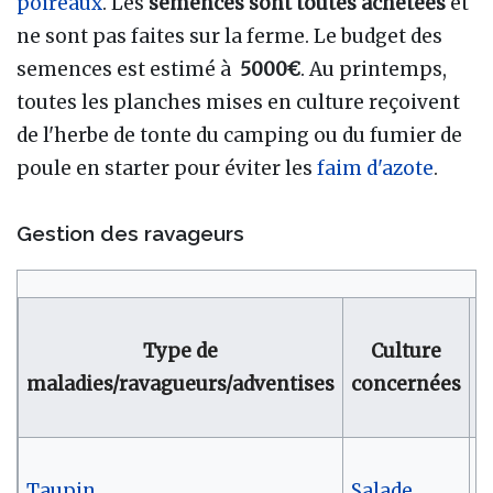
poireaux
. Les
semences sont toutes achetées
et
ne sont pas faites sur la ferme. Le budget des
semences est estimé à
5000€
. Au printemps,
toutes les planches mises en culture reçoivent
de l'herbe de tonte du camping ou du fumier de
poule en starter pour éviter les
faim d'azote
.
Gestion des ravageurs
I
Type de
Culture
maladies/ravagueurs/adventises
concernées
p
d
Taupin
Salade
1