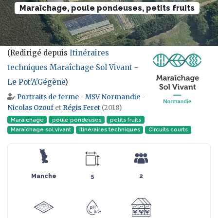
Maraîchage, poule pondeuses, petits fruits
(Redirigé depuis
Itinéraires
techniques Maraîchage Sol Vivant -
Le Pot'A'Gégène
)
Aller à :
navigation
,
rechercher
Portraits de ferme
-
MSV Normandie
-
Nicolas Ozouf
et
Régis Feret
(2018)
Maraîchage
poule pondeuses
petits fruits
Maraîchage sol vivant
Itinéraires techniques
Circuits courts
Manche
5
2