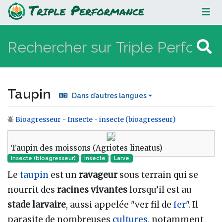
Taupin
Taupin
Dans d’autres langues
Bioagresseur
-
Insecte
-
insecte (bioagresseur)
Aller à :
navigation
,
rechercher
Taupin des moissons (Agriotes lineatus)
insecte (bioagresseur)
Insecte‎
Larve
Le
taupin
est un
ravageur
sous terrain qui se
nourrit des
racines vivantes
lorsqu’il est au
stade larvaire
, aussi appelée "ver fil de
fer
". Il
parasite de nombreuses
cultures
, notamment