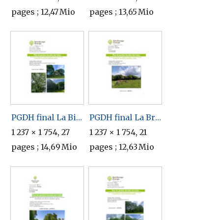
pages ; 12,47 Mio
pages ; 13,65 Mio
PGDH final La Biologik.pdf
PGDH final La Brouette Bleue.pdf
1 237 × 1 754, 27
1 237 × 1 754, 21
pages ; 14,69 Mio
pages ; 12,63 Mio