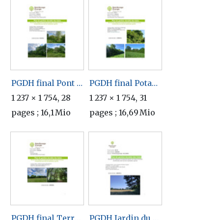
PGDH final Pont Capitaine.pdf
PGDH final Potagegene.pdf
1 237 × 1 754, 28
1 237 × 1 754, 31
pages ; 16,1 Mio
pages ; 16,69 Mio
PGDH final Terre&Lune et Au Pré du Chateau.pdf
PGDH Jardin du Bosc.pdf