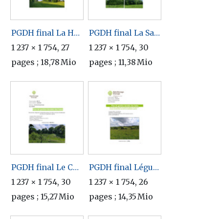
PGDH final La Hogue.pdf
PGDH final La Sauvagère.pdf
1 237 × 1 754, 27
1 237 × 1 754, 30
pages ; 18,78 Mio
pages ; 11,38 Mio
PGDH final Le Champ au Loup.pdf
PGDH final Légumes d Ajay.pdf
1 237 × 1 754, 30
1 237 × 1 754, 26
pages ; 15,27 Mio
pages ; 14,35 Mio