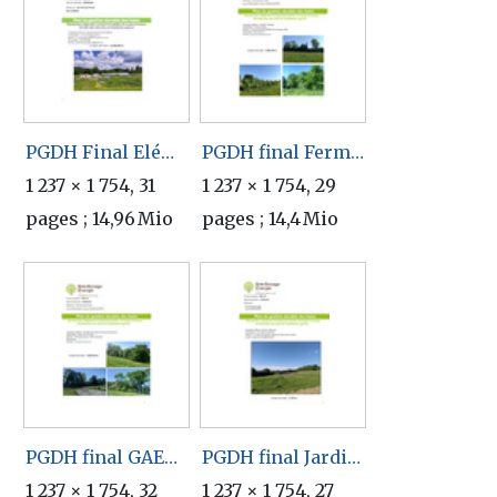
PGDH Final Elément terre.pdf
PGDH final Ferme d Elles.pdf
1 237 × 1 754, 31
1 237 × 1 754, 29
pages ; 14,96 Mio
pages ; 14,4 Mio
PGDH final GAEC Closerie.pdf
PGDH final Jardins du Nid Vert.pdf
1 237 × 1 754, 32
1 237 × 1 754, 27