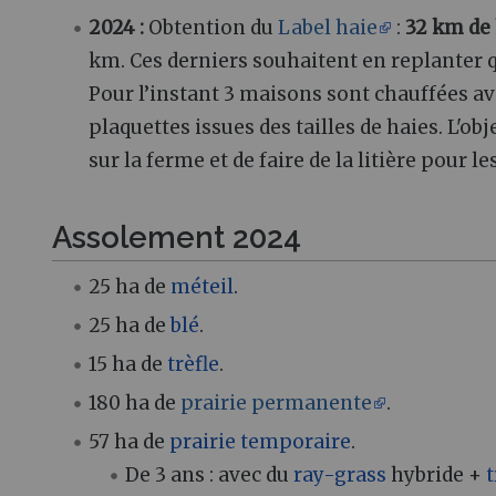
2024 :
Obtention du
Label haie
:
32 km de
km. Ces derniers souhaitent en replanter q
Pour l’instant 3 maisons sont chauffées a
plaquettes issues des tailles de haies. L'obje
sur la ferme et de faire de la litière pour 
Assolement 2024
25 ha de
méteil
.
25 ha de
blé
.
15 ha de
trèfle
.
180 ha de
prairie permanente
.
57 ha de
prairie temporaire
.
De 3 ans : avec du
ray-grass
hybride +
t