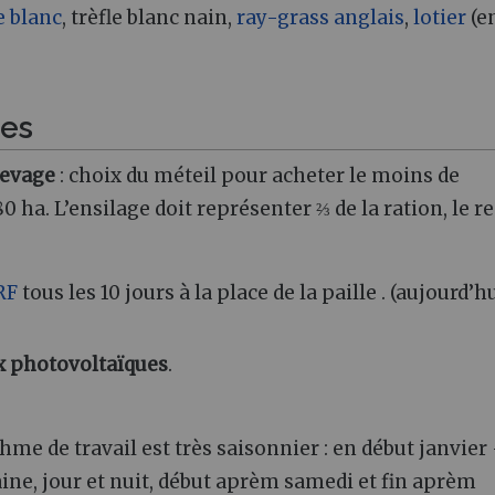
e blanc
, trèfle blanc nain,
ray-grass anglais
,
lotier
(e
ues
levage
: choix du méteil pour acheter le moins de
0 ha. L’ensilage doit représenter ⅔ de la ration, le r
RF
tous les 10 jours à la place de la paille . (aujourd’hu
 photovoltaïques
.
me de travail est très saisonnier : en début janvier 
maine, jour et nuit, début aprèm samedi et fin aprèm