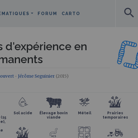
search
ÉMATIQUES
FORUM
CARTO
s d'expérience en
rmanents
ouvert
-
Jérôme Seguinier
(2015)
Sol acide
Élevage bovin
Méteil
Prairies
 (15
viande
temporaires
e),
ue