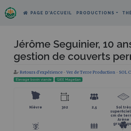
PAGE D’ACCUEIL
PRODUCTIONS
TH
Jérôme Seguinier, 10 an
gestion de couverts pe
Retours d'expérience
-
Ver de Terre Production
-
SOL C
Aller à :
navigation
,
rechercher
Élevage bovin viande
GIEE Magellan
Nièvre
302
2,5
Sol très
superficiel
cm de terr
Arène
granitiq