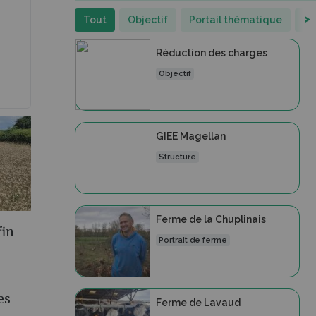
>
Tout
Objectif
Portail thématique
St
Réduction des charges
Objectif
GIEE Magellan
Structure
Ferme de la Chuplinais
fin
Portrait de ferme
es
Ferme de Lavaud