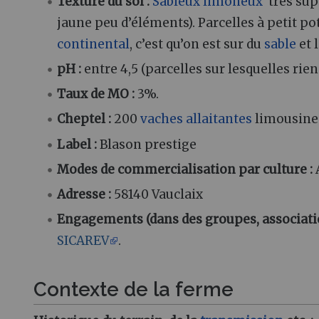
Texture du sol :
Sableux
limoneux
très supe
jaune peu d’éléments). Parcelles à petit p
continental
, c’est qu’on est sur du
sable
et 
pH :
entre 4,5 (parcelles sur lesquelles rien f
Taux de MO :
3%.
Cheptel :
200
vaches allaitantes
limousines
Label :
Blason prestige
Modes de commercialisation par culture :
Adresse :
58140 Vauclaix
Engagements (dans des groupes, associations
SICAREV
.
Contexte de la ferme