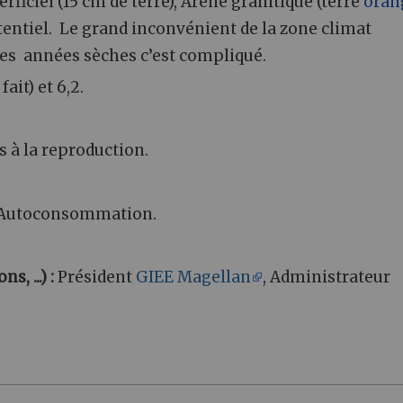
rficiel (15 cm de terre), Arène granitique (terre
oran
otentiel. Le grand inconvénient de la zone climat
les années sèches c’est compliqué.
ait) et 6,2.
 à la reproduction.
Autoconsommation.
, ...) :
Président
GIEE Magellan
, Administrateur