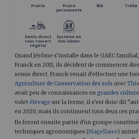
Prairie
Praire
Blé
Trèfle
permanente
Semis direct
Système en
sous couvert
non-labour
végétal
Quand Jérôme s’installe dans le GAEC familial,
Franck en 2011, ils décident de commencer dir
semis direct. Franck venait d’effectuer une fo
Agriculture de Conservation des sols
avec
Thie
avait peu de connaissances en
grandes cultur
volet
élevage
sur la ferme, il s’est donc dit “a
en 2020, mais ils continuent tous deux ces pra
Ils feront ensuite partie d'un groupe constitu
techniques agronomiques (
Magellan
) animé