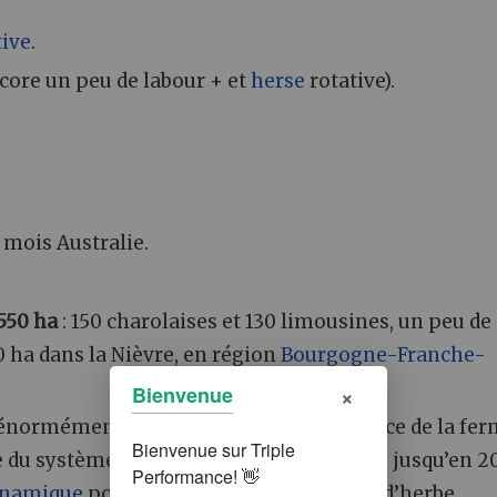
tive
.
core un peu de labour + et
herse
rotative).
 mois Australie.
 550 ha
: 150 charolaises et 130 limousines, un peu de
 ha dans la Nièvre, en région
Bourgogne-Franche-
×
Bienvenue
t énormément de travail de remise en place de la ferm
 du système principal qui était d'élevage jusqu’en 20
ynamique
pour maximiser la production d’herbe.