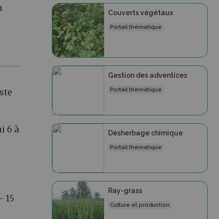
n
Couverts végétaux
Portail thématique
Gestion des adventices
Portail thématique
este
i 6 à
Désherbage chimique
Portail thématique
Ray-grass
- 15
Culture et production