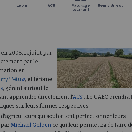
Lupin
ACS
Pâturage
Semis direct
tournant
 en 2008, rejoint par
ectement par le
rmation en
rry Têtu
, et Jérôme
es
, gérant surtout le
utant apprendre directement l’
ACS
”. Le GAEC prendra 
tiques sur leurs fermes respectives.
é d'agriculteurs qui souhaitent perfectionner leurs
 par
Michaël Geloen
ce qui leur permettra de faire d