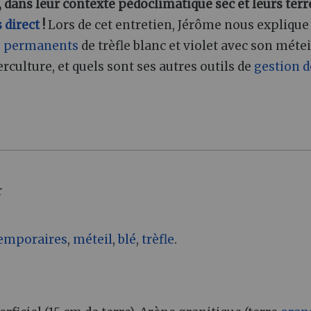
, dans leur contexte pédoclimatique sec et leurs terr
 direct
!
Lors de cet entretien, Jérôme nous explique
s permanents
de trèfle blanc et violet avec son métei
erculture, et quels sont ses autres outils de
gestion d
r
temporaires
,
méteil
,
blé
,
trèfle
.