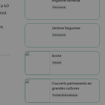
Angeline Almeida
 a 40
Personne
ent.
es
Jérôme Seguinier
Personne
Azote
Intrant
Couverts permanents en
grandes cultures
Portail thématique