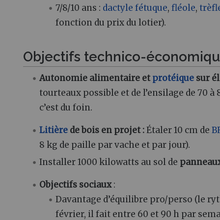
7/8/10 ans :
dactyle
fétuque
,
fléole
,
trèfl
fonction du prix du lotier).
Objectifs technico-économiq
Autonomie alimentaire et
protéique
sur é
tourteaux possible et de l’ensilage de 70 à 8
c’est du foin.
Litière
de bois en projet :
Étaler 10 cm de
B
8 kg de paille par vache et par jour).
Installer 1000 kilowatts au sol de
panneaux
Objectifs sociaux
:
Davantage d’équilibre pro/perso (le ryth
février, il fait entre 60 et 90 h par se