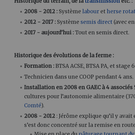
Historique du terrain, de la
transmission
etc. :
2008 - 2012 :
Système
labour
et
herse rota
2012 - 2017 :
Système
semis direct
(avec en
2017 - aujourd’hui :
Tout en semis direct.
Historique des évolutions de la ferme :
Formation :
BTSA ACSE, BTSA PA, et stage 6
Technicien dans une COOP pendant 4 ans.
Installation en 2008 en GAEC à 4 associés
cultures pour l’autonomie alimentaire (370
Comté
).
2008 - 2012
: Jérôme explique qu’il y avai
s’est donc concentré sur la remise en route
Mise en place du
pâturage tournant d