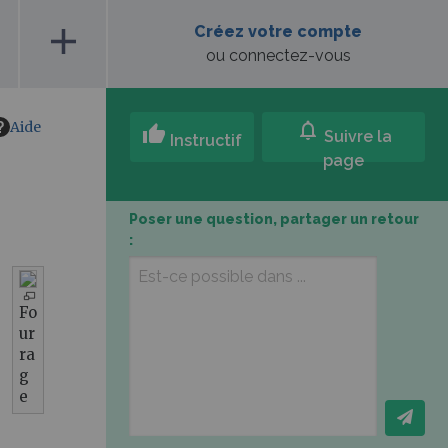
add
Créez votre compte
ou connectez-vous
Aide
notifications
thumb_up
Suivre la
Instructif
page
Poser une question, partager un retour
:
Fo
ur
ra
g
e