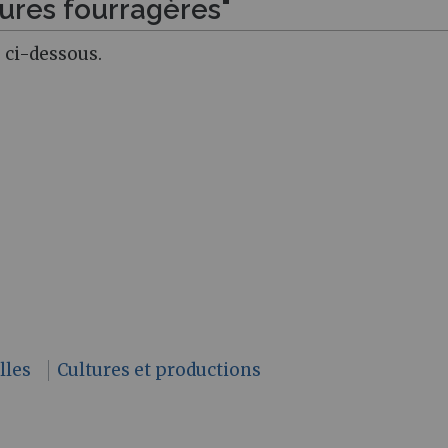
tures fourragères"
 ci-dessous.
lles
Cultures et productions