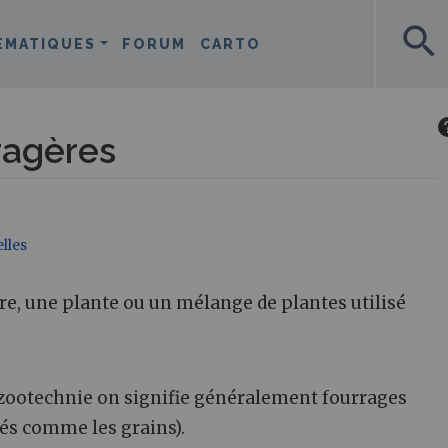
search
ÉMATIQUES
FORUM
CARTO
ragères
lles
ure, une plante ou un mélange de plantes utilisé
n zootechnie on signifie généralement fourrages
és comme les grains).