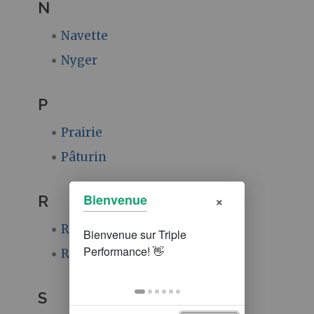
N
Navette
Nyger
P
Prairie
Pâturin
×
Bienvenue
R
Radis fourrager
Ray-grass
S