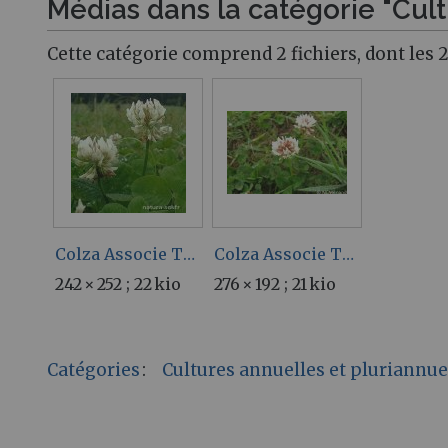
Médias dans la catégorie "Cul
Cette catégorie comprend 2 fichiers, dont les 2
Colza Associe TrefleAlexandrie.jpg
Colza Associe TrefleBlancNain.jpg
242 × 252 ; 22 kio
276 × 192 ; 21 kio
Catégories
:
Cultures annuelles et pluriannue