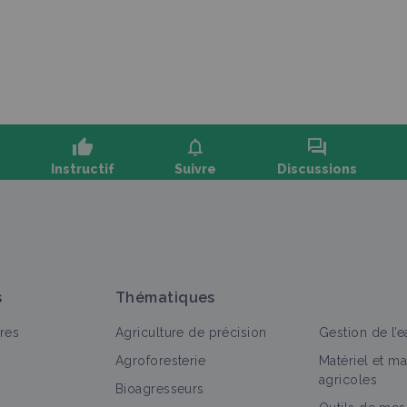
thumb_up
notifications
forum
Instructif
Suivre
Discussions
oser une question, partager un retour :
s
Thématiques
res
Agriculture de précision
Gestion de l’e
Agroforesterie
Matériel et m
agricoles
Bioagresseurs