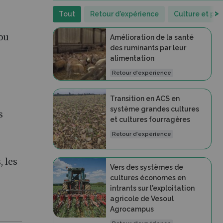
>
Tout
Retour d'expérience
Culture et pr
 ou
Amélioration de la santé
des ruminants par leur
alimentation
Retour d'expérience
Transition en ACS en
système grandes cultures
s
et cultures fourragères
Retour d'expérience
 les
Vers des systèmes de
cultures économes en
intrants sur l'exploitation
agricole de Vesoul
Agrocampus