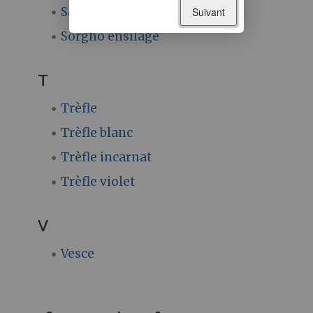
Sainfoin
Suivant
Sorgho ensilage
T
Trèfle
Trèfle blanc
Trèfle incarnat
Trèfle violet
V
Vesce