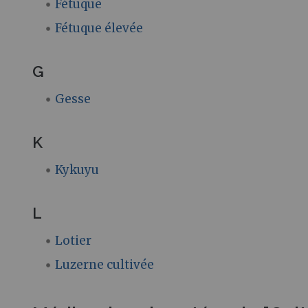
Fétuque
Fétuque élevée
G
Gesse
K
Kykuyu
L
Lotier
Luzerne cultivée