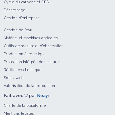
Cycle du carbone et GES
Désherbage
Introduire un couvert végétal
Gestion d'entreprise
d'interculture en production
légumière
Gestion de l’eau
Fiche technique
Matériel et machines agricoles
Des vignes conduites en bio et
Outils de mesure et d’observation
totalement enherbées
Production énergétique
Retour d'expérience
Protection intégrée des cultures
Résilience climatique
Cultiver des associations d'espèces
Sols vivants
pluriannuelles
Valorisation de la production
Fiche technique
Fait avec ♡ par
Neayi
Charte de la plateforme
Implanter des légumineuses en
interculture
Mentions légales