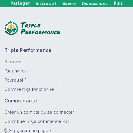
Partager
Plus
Instructif
Suivre
Discussions
Poser une question, partager un retour :
Triple Performance
À propos
Partenaires
Pourquoi ?
>
Tout
Portrait de ferme
Fiche technique
Retour d'ex
Comment ça fonctionne ?
SCEA de Courdoulain
Communauté
Portrait de ferme
Créer un compte ou se connecter
Contribuer ? Ça commence ici !
Suggérer une page ?