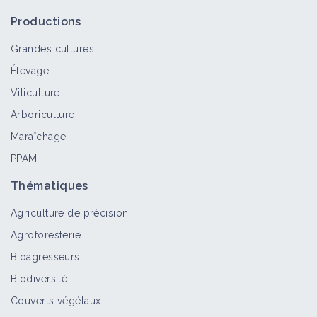
EARL de Champaumont
Portrait de ferme
Productions
Grandes cultures
Élevage
Pratiquer l’enherbement spontané ou
Viticulture
semé de l’inter-rang en vigne
Arboriculture
Fiche technique
Maraîchage
PPAM
Pratiquer l'enherbement spontané ou
Thématiques
semé sous le rang de vigne
Fiche technique
Agriculture de précision
Agroforesterie
Bioagresseurs
Associer le colza à des plantes de
Biodiversité
service gélives
Couverts végétaux
Fiche technique