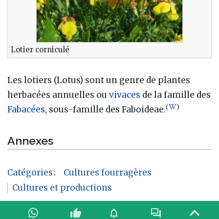
Lotier corniculé
Les lotiers (Lotus) sont un genre de plantes
herbacées annuelles ou
vivaces
de la famille des
(
)
Fabacées
, sous-famille des Faboideae.
Annexes
Catégories
:
Cultures fourragères
Cultures et productions
thumb_up
notifications
forum