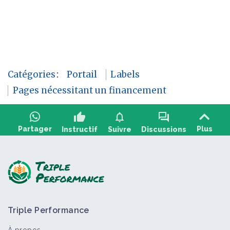
Catégories
:
Portail
Labels
Pages nécessitant un financement
thumb_up
notifications
forum
Partager
Plus
Instructif
Suivre
Discussions
Poser une question, partager un retour :
Triple Performance