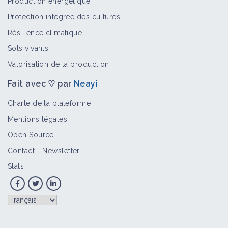
Production énergétique
Protection intégrée des cultures
Financement
Résilience climatique
Portail thématique
Sols vivants
Valorisation de la production
Fait avec ♡ par
Neayi
Fiscalité
Portail thématique
Charte de la plateforme
Mentions légales
Open Source
Ressources humaines
Contact
-
Newsletter
Portail thématique
Stats
ETRE MAITRE DE LA VENTE DE SES
CÉRÉALES, Lydie et Noel Deneuville