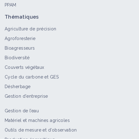
PPAM
Réduction des charges
Objectif
Thématiques
Agriculture de précision
Agroforesterie
Collaboration et coopération en
Bioagresseurs
agriculture
Biodiversité
Portail thématique
Couverts végétaux
Cycle du carbone et GES
Diagnostic et performance d'une
Désherbage
ferme
Portail thématique
Gestion d'entreprise
Gestion de l’eau
S'installer en agriculture
Matériel et machines agricoles
Portail thématique
Outils de mesure et d’observation