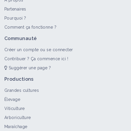
À propos
Partenaires
Pourquoi ?
>
Tout
Objectif
Portail thématique
Vidéo
Fiche t
Comment ça fonctionne ?
Diversification
Communauté
Objectif
Créer un compte ou se connecter
Contribuer ? Ça commence ici !
Suggérer une page ?
Organisation du travail
Portail thématique
Productions
Grandes cultures
Élevage
Productivité
Viticulture
Objectif
Arboriculture
Maraîchage