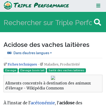
Acidose des vaches laitières
Acidose des vaches laitières
Dans d’autres langues
Fiches techniques
-
Maladies, Productivité
Aller à :
navigation
,
rechercher
Élevage
Élevage bovin lait
Santé des vaches laitières
Aliments concentrés à destination des animaux
d'élevage - Wikipédia Commons
À l'instar de l'
acétonémie
, l'
acidose
des