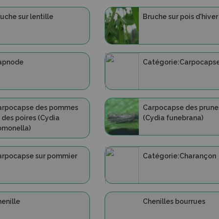
uche sur lentille
Bruche sur pois d'hiver
apnode
Catégorie:Carpocaps
arpocapse des pommes
Carpocapse des prune
 des poires (Cydia
(Cydia funebrana)
omonella)
arpocapse sur pommier
Catégorie:Charançon
enille
Chenilles bourrues