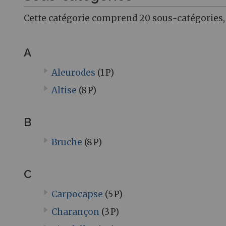
Cette catégorie comprend 20 sous-catégories, 
A
Aleurodes
(1 P)
Altise
(8 P)
B
Bruche
(8 P)
C
Carpocapse
(5 P)
Charançon
(3 P)