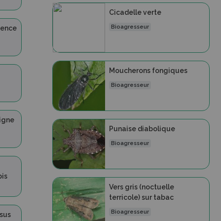
Cicadelle verte
Bioagresseur
cence
Moucherons fongiques
Bioagresseur
vigne
Punaise diabolique
Bioagresseur
pis
Vers gris (noctuelle
terricole) sur tabac
Bioagresseur
sus