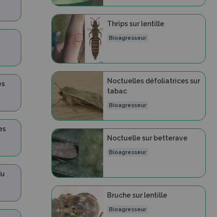
Thrips sur lentille
Bioagresseur
Noctuelles défoliatrices sur
es
tabac
Bioagresseur
es
Noctuelle sur betterave
Bioagresseur
du
Bruche sur lentille
Bioagresseur