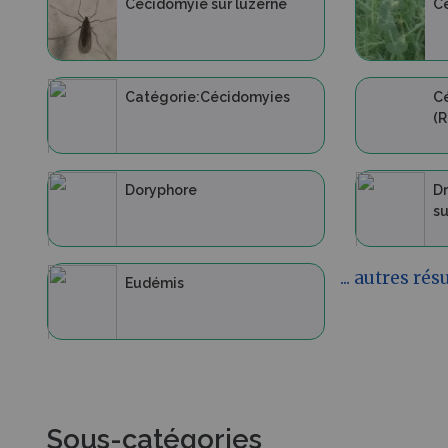
Cécidomyie sur luzerne
Cé
Catégorie:Cécidomyies
Cé
(R
Doryphore
Dr
su
... autres rés
Eudémis
Sous-catégories