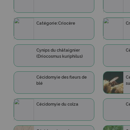
Catégorie:Criocère
Cr
Cynips du châtaignier
C
(Driocosmus kuriphilus)
Cécidomyie des fleurs de
Cé
blé
su
Cécidomyie du colza
Cé