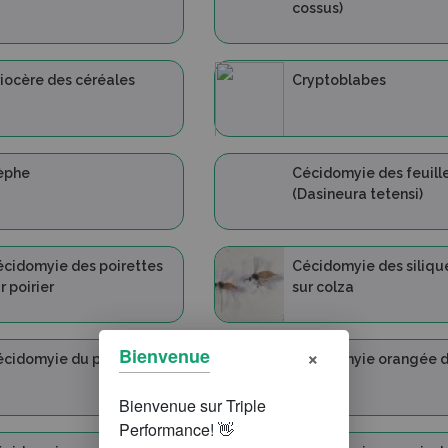
cossus)
iocère des céréales
Cryptoblabes
èphe
Cécidomyie des feuill
(Dasineura tetensi)
cidomyie des poirettes
Cécidomyie des siliqu
r poirier
sur colza
×
Bienvenue
cidomyie du pois
Cécidomyie orangée 
blé