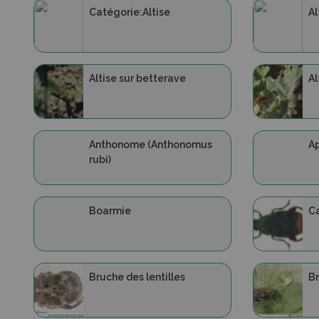
Catégorie:Altise
Al
Altise sur betterave
Al
Anthonome (Anthonomus
Ap
rubi)
Boarmie
C
Bruche des lentilles
Br