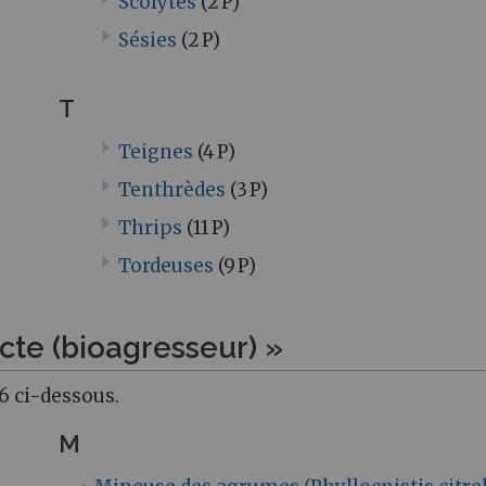
Scolytes
(2 P)
Sésies
(2 P)
T
Teignes
(4 P)
Tenthrèdes
(3 P)
Thrips
(11 P)
Tordeuses
(9 P)
cte (bioagresseur) »
6 ci-dessous.
M