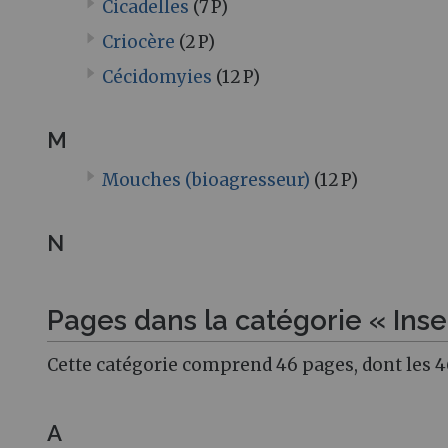
Cicadelles
(7 P)
Criocère
(2 P)
Cécidomyies
(12 P)
M
Mouches (bioagresseur)
(12 P)
N
Pages dans la catégorie « Inse
Cette catégorie comprend 46 pages, dont les 4
A