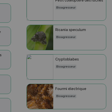
Petit coléoptère des ruches
Bioagresseur
Ricania speculum
e
Bioagresseur
s
Cryptoblabes
Bioagresseur
Fourmi électrique
Bioagresseur