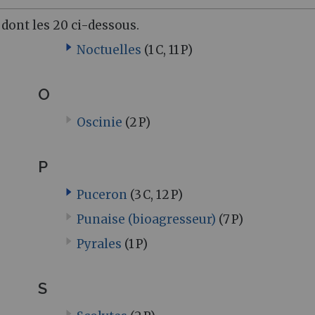
dont les 20 ci-dessous.
Noctuelles
(1 C, 11 P)
O
Oscinie
(2 P)
P
Puceron
(3 C, 12 P)
Punaise (bioagresseur)
(7 P)
Pyrales
(1 P)
S