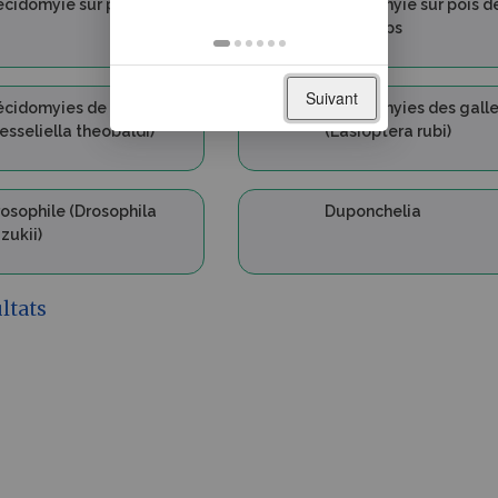
cidomyie sur pois d'hiver
Cécidomyie sur pois d
printemps
Suivant
cidomyies de l'écorce
Cécidomyies des gall
esseliella theobaldi)
(Lasioptera rubi)
osophile (Drosophila
Duponchelia
zukii)
ultats