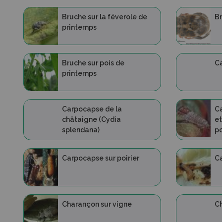
Bruche sur la féverole de
Br
printemps
Bruche sur pois de
C
printemps
Carpocapse de la
C
châtaigne (Cydia
et
splendana)
p
Carpocapse sur poirier
C
Charançon sur vigne
Ch