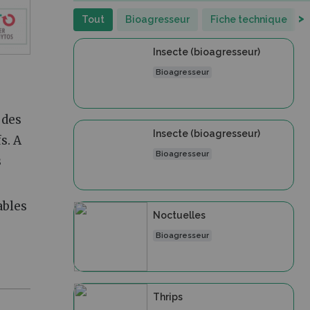
>
Tout
Bioagresseur
Fiche technique
Insecte (bioagresseur)
Bioagresseur
 des
Insecte (bioagresseur)
s. A
Bioagresseur
s
ables
Noctuelles
Bioagresseur
Thrips