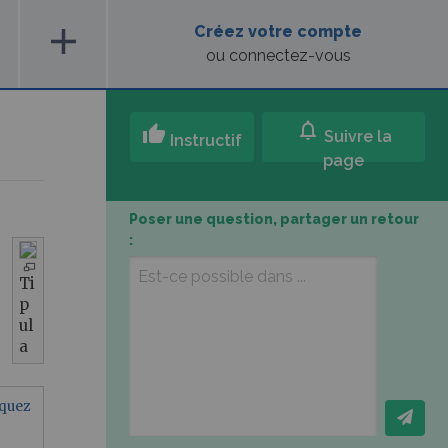
add
Créez votre compte
ou connectez-vous
notifications
thumb_up
Suivre la
Instructif
page
Poser une question, partager un retour
:
Ti
p
ul
a
iquez