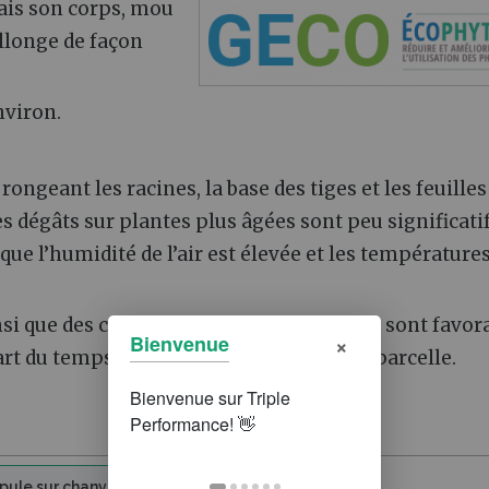
ais son corps, mou
allonge de façon
nviron.
n rongeant les racines, la base des tiges et les feuilles
Les dégâts sur plantes plus âgées sont peu significatif
sque l’humidité de l’air est élevée et les température
i que des conditions froides et humides sont favor
×
Bienvenue
art du temps seulement locale dans une parcelle.
pule sur chanvre