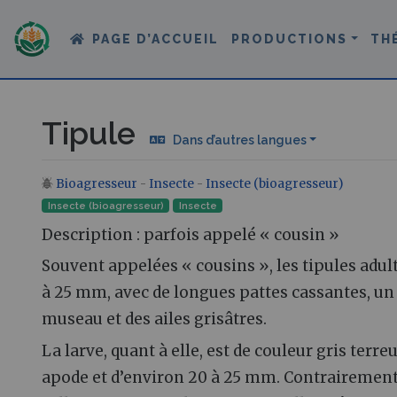
PAGE D’ACCUEIL
PRODUCTIONS
TH
Tipule
Dans d’autres langues
Bioagresseur
-
Insecte
-
Insecte (bioagresseur)
Aller à :
navigation
,
rechercher
Insecte (bioagresseur)
Insecte‎
Description : parfois appelé « cousin »
Souvent appelées « cousins », les tipules adu
à 25 mm, avec de longues pattes cassantes, un 
museau et des ailes grisâtres.
La larve, quant à elle, est de couleur gris terre
apode et d’environ 20 à 25 mm. Contrairement 