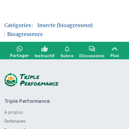
Catégories
:
Insecte (bioagresseur)
Bioagresseurs
thumb_up
notifications
forum
Partager
Plus
Instructif
Suivre
Discussions
Poser une question, partager un retour :
Triple Performance
À propos
Partenaires