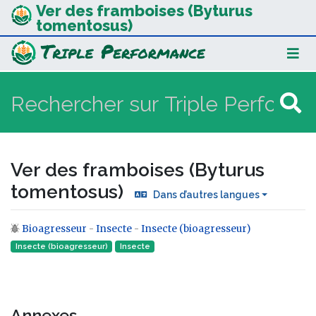
Ver des framboises (Byturus
tomentosus)
Ver des framboises (Byturus
tomentosus)
Dans d’autres langues
Bioagresseur
-
Insecte
-
Insecte (bioagresseur)
Aller à :
navigation
,
rechercher
Insecte (bioagresseur)
Insecte‎
Annexes