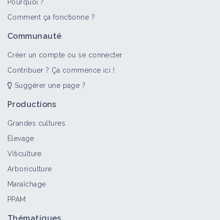
Pourquoi ?
>
Tout
Bioagresseur
Fiche technique
Portail thémat
Comment ça fonctionne ?
Insecte (bioagresseur)
Communauté
Bioagresseur
Créer un compte ou se connecter
Contribuer ? Ça commence ici !
Suggérer une page ?
Insecte (bioagresseur)
Bioagresseur
Productions
Grandes cultures
Élevage
Noctuelles
Viticulture
Bioagresseur
Arboriculture
Maraîchage
PPAM
Thrips
Bioagresseur
Thématiques