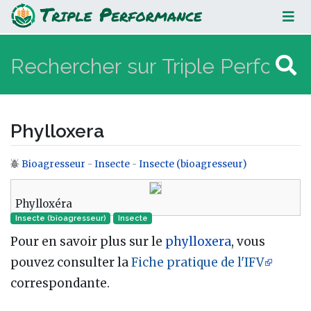
Phylloxera
Phylloxera
Bioagresseur
-
Insecte
-
Insecte (bioagresseur)
Aller à :
navigation
,
rechercher
Phylloxéra
Insecte (bioagresseur)
Insecte‎
Pour en savoir plus sur le
phylloxera
, vous
pouvez consulter la
Fiche pratique de l'IFV
correspondante.