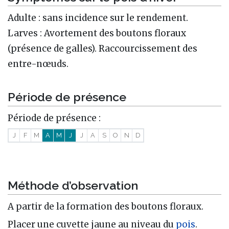
Adulte : sans incidence sur le rendement.
Larves : Avortement des boutons floraux
(présence de galles). Raccourcissement des
entre-nœuds.
Période de présence
Période de présence :
J
F
M
A
M
J
J
A
S
O
N
D
Méthode d’observation
A partir de la formation des boutons floraux.
Placer une cuvette jaune au niveau du
pois
.