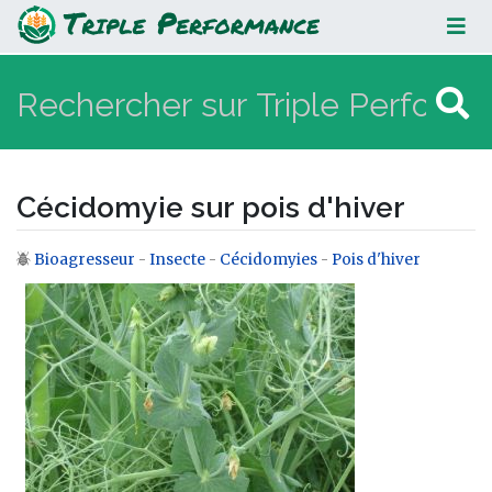
Cécidomyie sur pois d'hiver
Cécidomyie sur pois d'hiver
Bioagresseur
-
Insecte
-
Cécidomyies
-
Pois d'hiver
Aller à :
navigation
,
rechercher