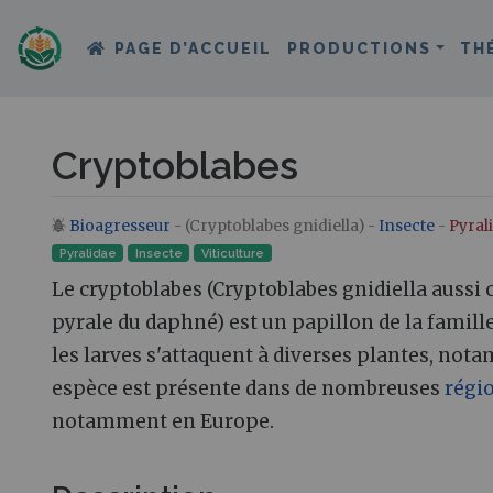
PAGE D’ACCUEIL
PRODUCTIONS
TH
Cryptoblabes
Bioagresseur
- (Cryptoblabes gnidiella) -
Insecte
-
Pyral
Aller à :
navigation
,
rechercher
Pyralidae
Insecte
Viticulture
Le cryptoblabes (Cryptoblabes gnidiella aussi
pyrale du daphné) est un papillon de la famille
les larves s'attaquent à diverses plantes, no
espèce est présente dans de nombreuses
régi
notamment en Europe.