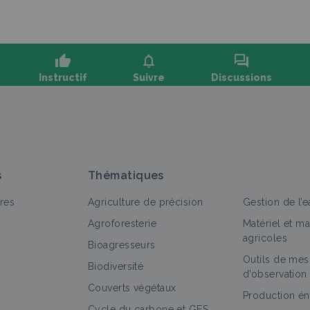
thumb_up
notifications
forum
Instructif
Suivre
Discussions
oser une question, partager un retour :
s
Thématiques
res
Agriculture de précision
Gestion de l’e
Agroforesterie
Matériel et m
agricoles
Bioagresseurs
Outils de mes
out
Bioagresseur
Portail thématique
Retour d'expéri
Biodiversité
d’observation
Couverts végétaux
Insecte (bioagresseur)
Production én
Cycle du carbone et GES