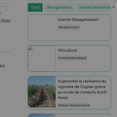
>
Tout
Bioagresseur
Portail thématique
s
Insecte (bioagresseur)
2 mm.
Bioagresseur
Viticulture
Portail thématique
es
Augmenter la résilience du
vignoble de Cognac grâce
au mode de conduite Scott
Henry
Retour d'expérience