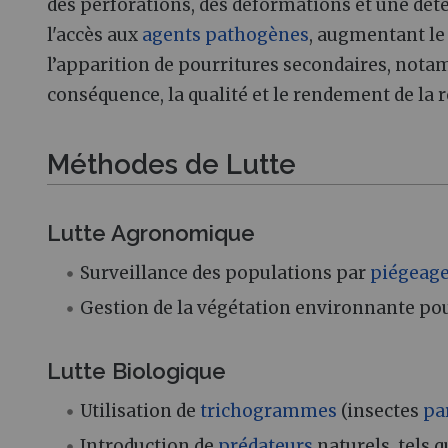
des perforations, des déformations et une dété
l'accès aux
agents pathogènes
, augmentant le
l’apparition de pourritures secondaires, not
conséquence, la qualité et le rendement de la
Méthodes de Lutte
Lutte Agronomique
Surveillance des populations par
piégeag
Gestion de la végétation environnante pour
Lutte Biologique
Utilisation de
trichogrammes
(insectes
pa
Introduction de
prédateurs
naturels, tels q