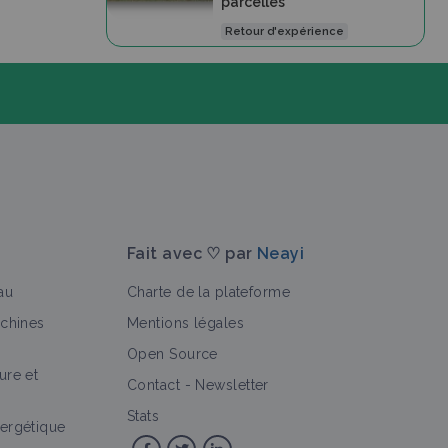
parcelles
Retour d'expérience
Fait avec ♡ par
Neayi
au
Charte de la plateforme
achines
Mentions légales
Open Source
ure et
>
ence
Matériel et équipement
Fiche technique
Vidéo
Contact
-
Newsletter
Stats
ergétique