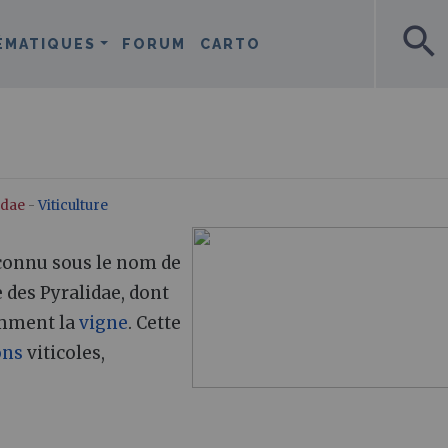
search
ÉMATIQUES
FORUM
CARTO
idae
-
Viticulture
 connu sous le nom de
 des Pyralidae, dont
tamment la
vigne
. Cette
ons
viticoles,