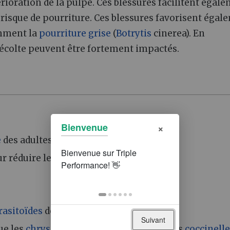
rioration de la pulpe. Ces blessures facilitent égal
 risque de pourriture. Ces blessures favorisent égal
amment la
pourriture grise
(
Botrytis
cinerea). En
 récolte peuvent être fortement impactés.
×
Bienvenue
e
des adultes (pièges à phéromones).
 réduire les habitats favorables.
rasitoïdes
des œufs).
Suivant
ue les
chrysopes
(Chrysoperla spp.) ou les
coccinell