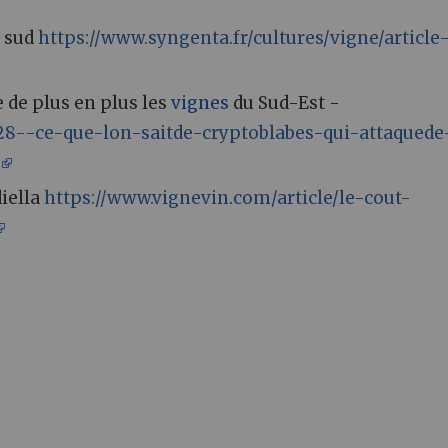
u sud
https://www.syngenta.fr/cultures/vigne/article
e de plus en plus les
vignes
du Sud-Est -
628--ce-que-lon-saitde-cryptoblabes-qui-attaquede
l
iella
https://www.vignevin.com/article/le-cout-