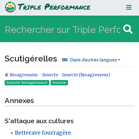
Scutigérelles
Scutigérelles
Dans d’autres langues
Bioagresseur
-
Insecte
-
Insecte (bioagresseur)
Aller à :
navigation
,
rechercher
Insecte (bioagresseur)
Insecte‎
Annexes
S'attaque aux cultures
Betterave fourragère