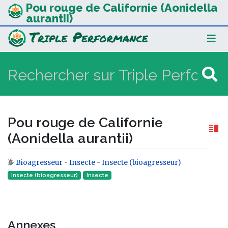
Pou rouge de Californie (Aonidella
aurantii)
Pou rouge de Californie
(Aonidella aurantii)
Bioagresseur
-
Insecte
-
Insecte (bioagresseur)
Aller à :
navigation
,
rechercher
Insecte (bioagresseur)
Insecte‎
Annexes