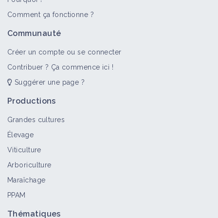
>
Tout
Bioagresseur
Fiche technique
Portail thémat
Comment ça fonctionne ?
Insecte (bioagresseur)
Communauté
Bioagresseur
Créer un compte ou se connecter
Contribuer ? Ça commence ici !
Suggérer une page ?
Insecte (bioagresseur)
Bioagresseur
Productions
Grandes cultures
Élevage
Lâcher d'auxiliaires en verger
Viticulture
Fiche technique
Arboriculture
Maraîchage
PPAM
Bioagresseurs
Portail thématique
Thématiques