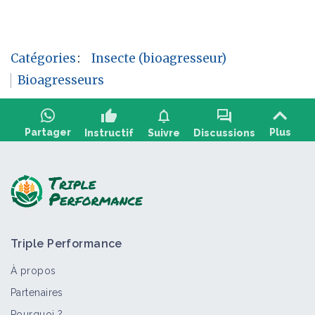
Catégories
:
Insecte (bioagresseur)
Bioagresseurs
thumb_up
notifications
forum
Partager
Plus
Instructif
Suivre
Discussions
Poser une question, partager un retour :
Triple Performance
À propos
Partenaires
Pourquoi ?