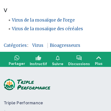
V
Virus de la mosaïque de l'orge
Virus de la mosaïque des céréales
Catégories
:
Virus
Bioagresseurs
thumb_up
notifications
forum
Partager
Plus
Instructif
Suivre
Discussions
Poser une question, partager un retour :
Triple Performance