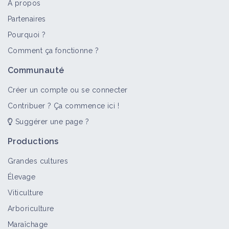
À propos
Partenaires
Pourquoi ?
>
Tout
Bioagresseur
Retour d'expérience
Fiche techn
Comment ça fonctionne ?
Virus
Communauté
Bioagresseur
Créer un compte ou se connecter
Contribuer ? Ça commence ici !
Suggérer une page ?
Virose : le big-vein de la laitue
Bioagresseur
Productions
Grandes cultures
Élevage
Viticulture
Virus TSWV
Arboriculture
Bioagresseur
Maraîchage