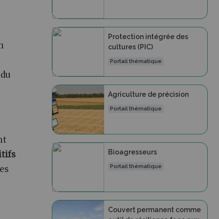
Protection intégrée des
n
cultures (PIC)
Portail thématique
 du
Agriculture de précision
Portail thématique
nt
Bioagresseurs
tifs
Portail thématique
les
Couvert permanent comme