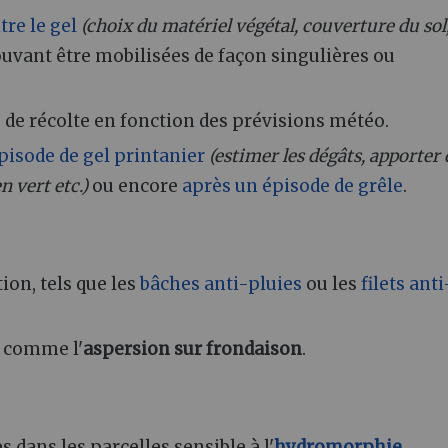
re le gel
(choix du matériel végétal, couverture du sol
ouvant être mobilisées de façon singulières ou
 de récolte en fonction des prévisions météo.
pisode de gel printanier
(estimer les dégâts, apporter 
n vert etc.)
ou encore
après un épisode de grêle
.
on, tels que les
bâches anti-pluies
ou les
filets anti
, comme l'
aspersion sur frondaison
.
s dans les parcelles sensible à l'
hydromorphie
.