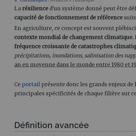
Thématiques
/ Résilience climatique
Aller à :
navigation
,
rechercher
La
résilience
d'un système donné peut être déf
capacité de fonctionnement de référence
suit
En agriculture, ce concept est souvent plébisc
contexte mondial de changement climatique.
fréquence croissante de catastrophes climati
précipitations, inondations, salinisation des nap
an en moyenne dans le monde entre 1980 et 199
Ce
portail
présente donc les grands enjeux de 
principales spécificités de chaque filière sur 
Définition avancée