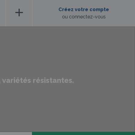
add
Créez votre compte
ou connectez-vous
 variétés résistantes.