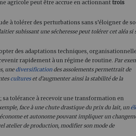
ème agricole peut être accrue en actionnant
trois
ude à tolérer des perturbations sans s’éloigner de s
aitier subissant une sécheresse peut tolérer cet aléa si 
dopter des adaptations techniques, organisationnell
 revenir rapidement à un régime de routine.
Par exem
es, une
diversification
des assolements permettrait de
entes
cultures
et d’augmenter ainsi la stabilité de la
:
sa tolérance à recevoir une transformation en
xemple, face à une chute drastique du prix du lait, un
él
ème économe et autonome pouvant impliquer un changem
el atelier de production, modifier son mode de