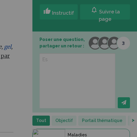
notifications
thumb_up
Suivre la
Instructif
page
Poser une question,
3
partager un retour :
e,
gel
,
 par
>
Tout
Objectif
Portail thématique
Fi
Maladies