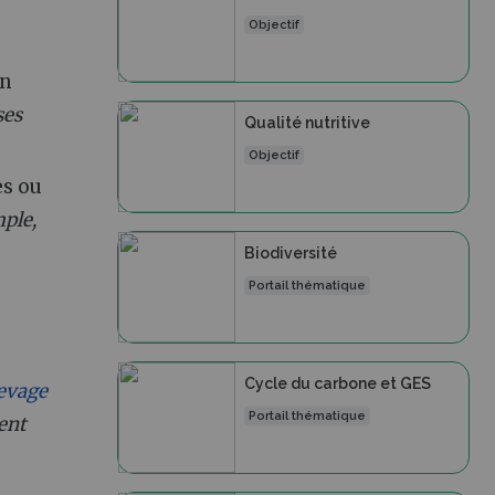
Objectif
on
ses
Qualité nutritive
Objectif
es ou
ple,
Biodiversité
Portail thématique
Cycle du carbone et GES
evage
Portail thématique
ent