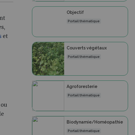
Objectif
nt
Portail thématique
s,
s
et
Couverts végétaux
Portail thématique
Agroforesterie
Portail thématique
ou
 le
Biodynamie/Homéopathie
Portail thématique