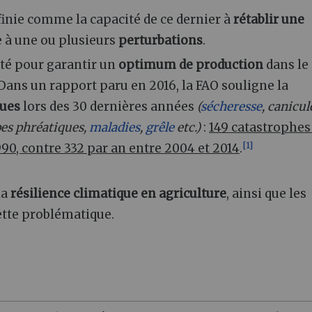
inie comme la capacité de ce dernier à
rétablir une
e à une ou plusieurs
perturbations
.
ité pour garantir un
optimum de production
dans le
Dans un rapport paru en 2016, la FAO souligne la
ques
lors des 30 dernières années
(
sécheresse
, canicul
pes phréatiques,
maladies
,
grêle
etc.)
:
149 catastrophes
[
1
]
0, contre 332 par an entre 2004 et 2014
.
la
résilience climatique en agriculture
, ainsi que les
cette problématique.