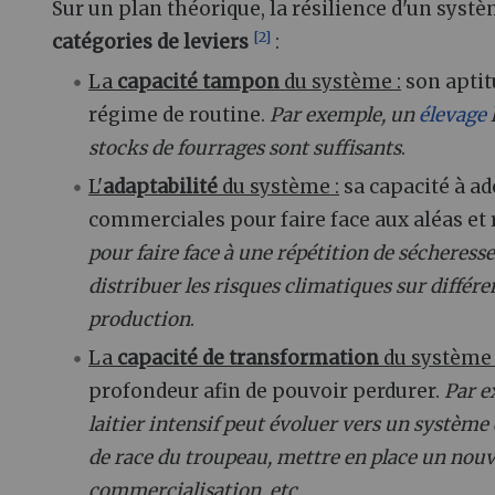
Sur un plan théorique, la résilience d'un syst
[
2
]
catégories de leviers
:
La
capacité tampon
du système
:
son aptit
régime de routine.
Par exemple, un
élevage
l
stocks de fourrages sont suffisants
.
L'
adaptabilité
du système
:
sa capacité à a
commerciales pour faire face aux aléas et
pour faire face à une répétition de sécheress
distribuer les risques climatiques sur différ
production
.
La
capacité de transformation
du système
profondeur afin de pouvoir perdurer.
Par e
laitier intensif peut évoluer vers un syst
de race du troupeau, mettre en place un nouv
commercialisation, etc.