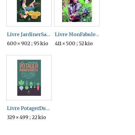
Livre JardinerSansSeFatiguer.jpg
Livre MonFabuleuxJardinPerma.jpg
600 × 902 ; 95 kio
411 × 500 ; 52 kio
Livre PotagerDuParesseux.jpg
329 × 499 ; 22 kio