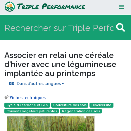
Associer en relai une céréale
d’hiver avec une légumineuse
implantée au printemps
Associer en relai une céréale
d’hiver avec une légumineuse
implantée au printemps
Dans d’autres langues
Fiches techniques
Aller à :
navigation
,
rechercher
Cycle du carbone et GES
Couverture des sols
Biodiversité
Couverts végétaux pâturables
Régénération des sols