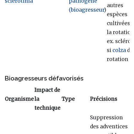
sclérotinia
pathogène
autres
(bioagresseur
)
espèces
cultivées 
la rotation
ex. sclérot
si
colza
da
rotation
Bioagresseurs défavorisés
Impact de
Organisme
la
Type
Précisions
technique
Suppression
des adventices