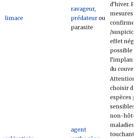
d’hiver. Pa
ravageur
,
mesures p
limace
prédateur
ou
confirmer
parasite
/suspicion
effet néga
possible s
l’implanta
du couvert
Attention 
choisir de
espèces p
sensibles 
non-hôtes
maladies
agent
touchant l