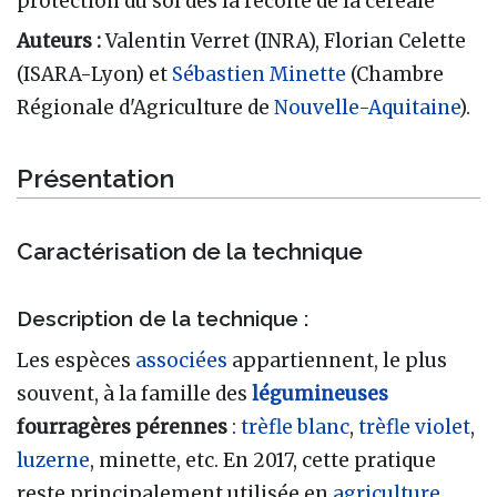
protection du sol dès la récolte de la céréale
Auteurs :
Valentin Verret (INRA), Florian Celette
(ISARA-Lyon) et
Sébastien Minette
(Chambre
Régionale d'Agriculture de
Nouvelle-Aquitaine
).
Présentation
Caractérisation de la technique
Description de la technique :
Les espèces
associées
appartiennent, le plus
souvent, à la famille des
légumineuses
fourragères pérennes
:
trèfle blanc
,
trèfle violet
,
luzerne
, minette, etc. En 2017, cette pratique
reste principalement utilisée en
agriculture