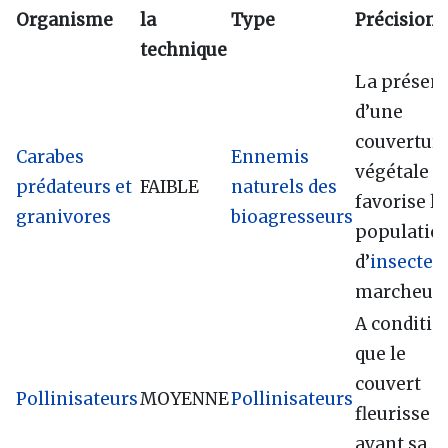
Organisme
la
Type
Précisions
technique
La présen
d’une
couvertur
Carabes
Ennemis
végétale
prédateurs et
FAIBLE
naturels des
favorise le
granivores
bioagresseurs
populatio
d’
insectes
marcheur
A conditio
que le
couvert
Pollinisateurs
MOYENNE
Pollinisateurs
fleurisse
avant sa