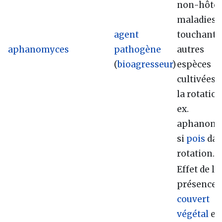
non-hôtes
maladies
agent
touchant l
aphanomyces
pathogène
autres
(
bioagresseur
)
espèces
cultivées 
la rotation
ex.
aphanomy
si
pois
dan
rotation...
Effet de la
présence 
couvert
végétal
en 